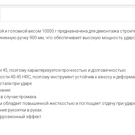
й и головкой весом 10000 г предназначена для демонтажа строите
иненную ручку 900 мм, что обеспечивает высокую мощность ударо
и 45, поэтому характеризуется прочностью и долговечностью.
ости 40-45 HRC, поэтому инструмент устойчив к износу и деформа
тали при ударе.
вание.
в случае промаха.
 обладает повышенной жесткостью и поглощает отдачу при ударе
ие рукоятки в руках.
оррозионный эффект.