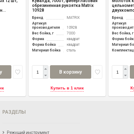
х 12 шт,
Кувалда, 7000 г, фибергласовая
Молоток к
обрезиненная рукоятка Matrix
цельномет
...
10928
двухкомпо
Бренд
MATRIX
Бренд
Артикул
Артикул
производителя
10928
производит
Вес бойка, г
7000
Вес бойка, г
Форма
квадрат
Форма бойк
Форма бойка
квадрат
Материал б
Материал бойка
сталь
Комплектац
у
В корзину
ик
Купить в 1 клик
К
РАЗДЕЛЫ
Режущий инструмент