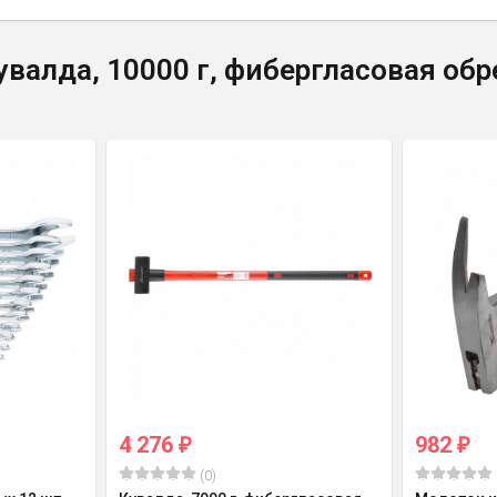
валда, 10000 г, фибергласовая обр
4 276
982
₽
₽
(0)