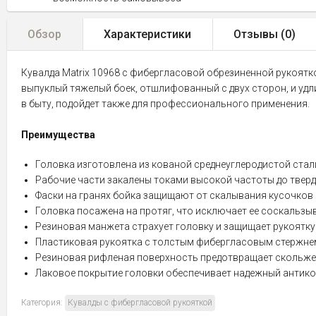
Обзор
Характеристики
Отзывы (
0
)
Кувалда Matrix 10968 с фибергласовой обрезиненной рукоятко
выпуклый тяжелый боек, отшлифованный с двух сторон, и удл
в быту, подойдет также для профессионального применения.
Преимущества
Головка изготовлена из кованой среднеуглеродистой стал
Рабочие части закалены токами высокой частоты до тверд
Фаски на гранях бойка защищают от скалывания кусочков с
Головка посажена на протяг, что исключает ее соскальзы
Резиновая манжета страхует головку и защищает рукоятку 
Пластиковая рукоятка с толстым фибергласовым стержнем
Резиновая рифленая поверхность предотвращает скольжен
Лаковое покрытие головки обеспечивает надежный антик
Категория:
Кувалды с фибергласовой рукояткой