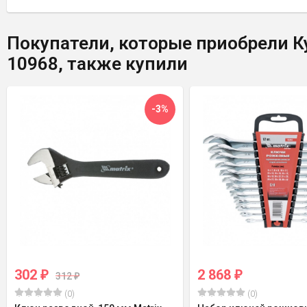
Покупатели, которые приобрели Ку
10968, также купили
-3%
302
2 868
₽
₽
312
₽
(0)
(0)