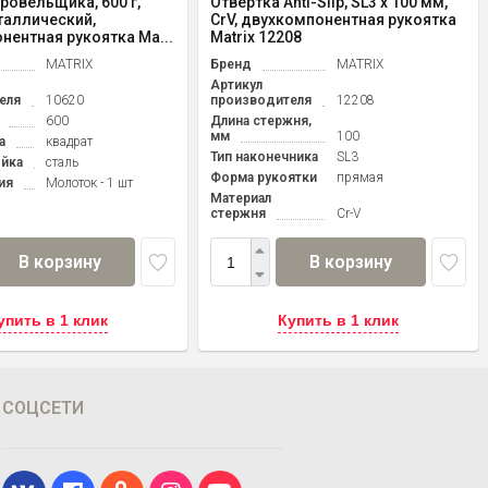
ровельщика, 600 г,
Отвертка Anti-Slip, SL3 х 100 мм,
аллический,
CrV, двухкомпонентная рукоятка
нентная рукоятка Ma...
Matrix 12208
MATRIX
Бренд
MATRIX
Артикул
еля
10620
производителя
12208
600
Длина стержня,
мм
100
а
квадрат
Тип наконечника
SL3
ойка
сталь
Форма рукоятки
прямая
ия
Молоток - 1 шт
Материал
стержня
Cr-V
В корзину
В корзину
упить в 1 клик
Купить в 1 клик
СОЦСЕТИ