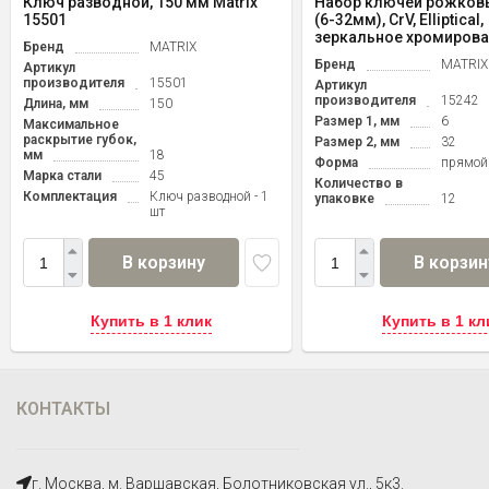
Ключ разводной, 150 мм Matrix
Набор ключей рожковы
15501
(6-32мм), CrV, Elliptical,
зеркальное хромирован
Бренд
MATRIX
Бренд
MATRIX
Артикул
производителя
15501
Артикул
производителя
15242
Длина, мм
150
Размер 1, мм
6
Максимальное
раскрытие губок,
Размер 2, мм
32
мм
18
Форма
прямой
Марка стали
45
Количество в
Комплектация
Ключ разводной - 1
упаковке
12
шт
В корзину
В корзин
Купить в 1 клик
Купить в 1 кл
КОНТАКТЫ
г. Москва, м. Варшавская, Болотниковская ул., 5к3.