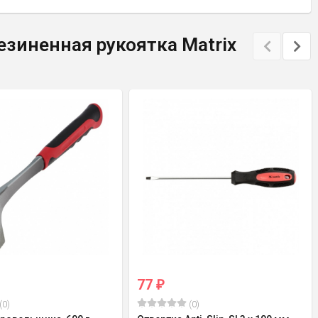
езиненная рукоятка Matrix
77
₽
(0)
(0)