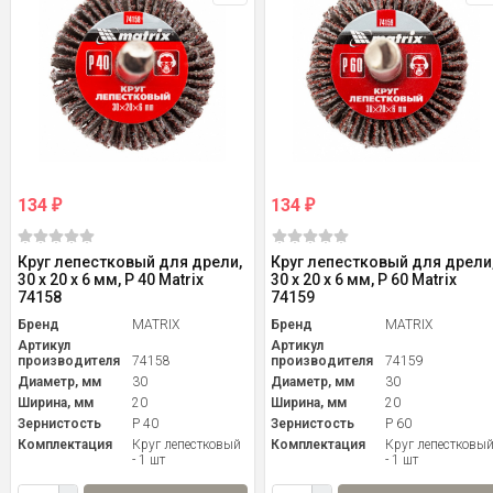
134
134
₽
₽
Круг лепестковый для дрели,
Круг лепестковый для дрели
30 х 20 х 6 мм, P 40 Matrix
30 х 20 х 6 мм, P 60 Matrix
74158
74159
Бренд
MATRIX
Бренд
MATRIX
Артикул
Артикул
производителя
74158
производителя
74159
Диаметр, мм
30
Диаметр, мм
30
Ширина, мм
20
Ширина, мм
20
Зернистость
P 40
Зернистость
P 60
Комплектация
Круг лепестковый
Комплектация
Круг лепестковы
- 1 шт
- 1 шт