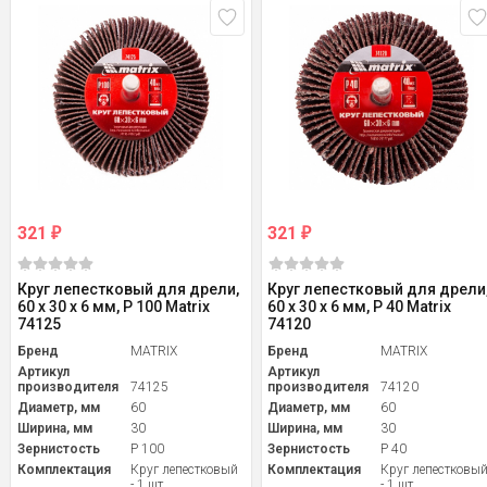
321
321
₽
₽
Круг лепестковый для дрели,
Круг лепестковый для дрели
60 х 30 х 6 мм, Р 100 Matrix
60 х 30 х 6 мм, P 40 Matrix
74125
74120
Бренд
MATRIX
Бренд
MATRIX
Артикул
Артикул
производителя
74125
производителя
74120
Диаметр, мм
60
Диаметр, мм
60
Ширина, мм
30
Ширина, мм
30
Зернистость
P 100
Зернистость
P 40
Комплектация
Круг лепестковый
Комплектация
Круг лепестковы
- 1 шт
- 1 шт