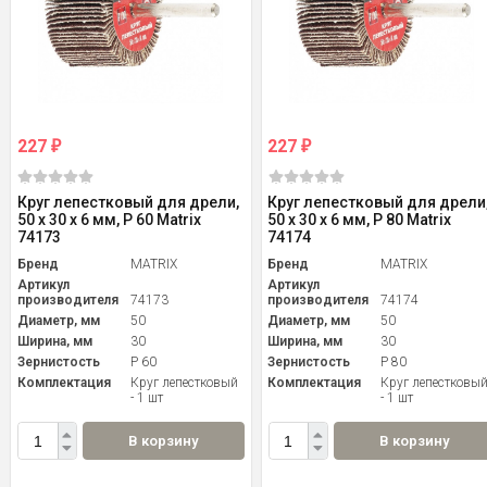
227
227
₽
₽
Круг лепестковый для дрели,
Круг лепестковый для дрели
50 х 30 х 6 мм, P 60 Matrix
50 х 30 х 6 мм, P 80 Matrix
74173
74174
Бренд
MATRIX
Бренд
MATRIX
Артикул
Артикул
производителя
74173
производителя
74174
Диаметр, мм
50
Диаметр, мм
50
Ширина, мм
30
Ширина, мм
30
Зернистость
P 60
Зернистость
P 80
Комплектация
Круг лепестковый
Комплектация
Круг лепестковы
- 1 шт
- 1 шт
В корзину
В корзину