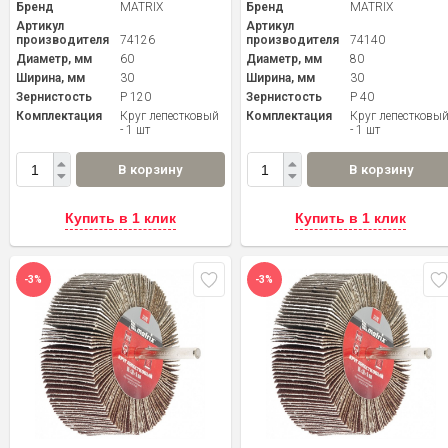
Бренд
MATRIX
Бренд
MATRIX
Артикул
Артикул
производителя
74126
производителя
74140
Диаметр, мм
60
Диаметр, мм
80
Ширина, мм
30
Ширина, мм
30
Зернистость
P 120
Зернистость
P 40
Комплектация
Круг лепестковый
Комплектация
Круг лепестковы
- 1 шт
- 1 шт
В корзину
В корзину
Купить в 1 клик
Купить в 1 клик
-3%
-3%