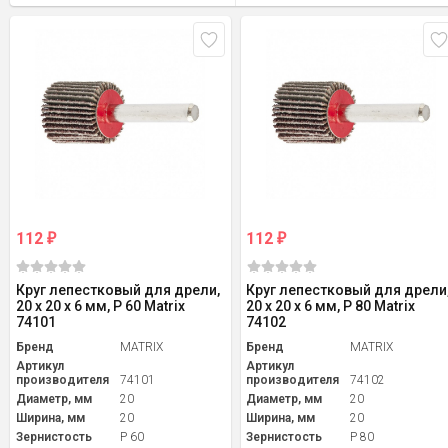
112
112
₽
₽
Круг лепестковый для дрели,
Круг лепестковый для дрели
20 х 20 х 6 мм, P 60 Matrix
20 х 20 х 6 мм, P 80 Matrix
74101
74102
Бренд
MATRIX
Бренд
MATRIX
Артикул
Артикул
производителя
74101
производителя
74102
Диаметр, мм
20
Диаметр, мм
20
Ширина, мм
20
Ширина, мм
20
Зернистость
P 60
Зернистость
P 80