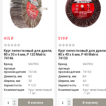
415
519
₽
₽
Круг лепестковый для дрели,
Круг лепестковый для дрели
80 х 30 х 6 мм, P 120 Matrix
80 х 40 х 6 мм, P 40 Matrix
74146
74150
Бренд
MATRIX
Бренд
MATRIX
Артикул
Артикул
производителя
74146
производителя
74150
Диаметр, мм
80
Диаметр, мм
80
Ширина, мм
30
Ширина, мм
40
Зернистость
P 120
Зернистость
P 40
Комплектация
Круг лепестковый
Комплектация
Круг лепестковы
- 1 шт
- 1 шт
В корзину
В корзину