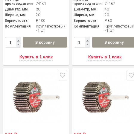
производителя
74161
производителя
74167
Диаметр, мм
30
Диаметр, мм
40
Ширина, мм
20
Ширина, мм
20
Зернистость
P 100
Зернистость
P 80
Комплектация
Круг лепестковый
Комплектация
Круг лепестковы
- 1 шт
- 1 шт
В корзину
В корзину
Купить в 1 клик
Купить в 1 клик