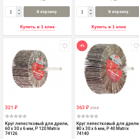
В корзину
В корзину
Купить в 1 клик
Купить в 1 клик
-4%
321
363
₽
₽
379
₽
Круг лепестковый для дрели,
Круг лепестковый для дрели
60 х 30 х 6 мм, Р 120 Matrix
80 х 30 х 6 мм, P 40 Matrix
74126
74140