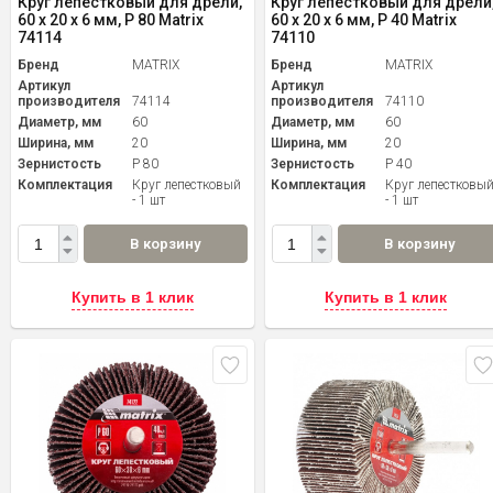
Круг лепестковый для дрели,
Круг лепестковый для дрели
60 х 20 х 6 мм, P 80 Matrix
60 х 20 х 6 мм, P 40 Matrix
74114
74110
Бренд
MATRIX
Бренд
MATRIX
Артикул
Артикул
производителя
74114
производителя
74110
Диаметр, мм
60
Диаметр, мм
60
Ширина, мм
20
Ширина, мм
20
Зернистость
P 80
Зернистость
P 40
Комплектация
Круг лепестковый
Комплектация
Круг лепестковы
- 1 шт
- 1 шт
В корзину
В корзину
Купить в 1 клик
Купить в 1 клик