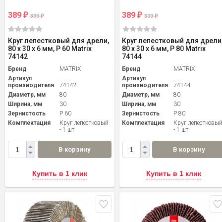
389
389
₽
₽
399
399
₽
₽
Круг лепестковый для дрели,
Круг лепестковый для дрели
80 х 30 х 6 мм, P 60 Matrix
80 х 30 х 6 мм, P 80 Matrix
74142
74144
Бренд
MATRIX
Бренд
MATRIX
Артикул
Артикул
производителя
74142
производителя
74144
Диаметр, мм
80
Диаметр, мм
80
Ширина, мм
30
Ширина, мм
30
Зернистость
P 60
Зернистость
P 80
Комплектация
Круг лепестковый
Комплектация
Круг лепестковы
- 1 шт
- 1 шт
В корзину
В корзину
Купить в 1 клик
Купить в 1 клик