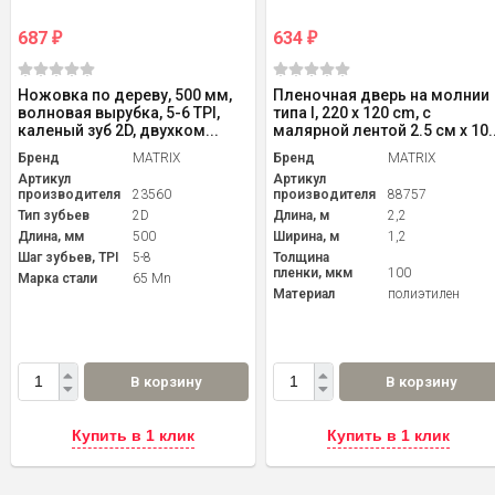
687
634
₽
₽
Ножовка по дереву, 500 мм,
Пленочная дверь на молнии
волновая вырубка, 5-6 TPI,
типа I, 220 x 120 cm, с
каленый зуб 2D, двухком...
малярной лентой 2.5 см х 10..
Бренд
MATRIX
Бренд
MATRIX
Артикул
Артикул
производителя
23560
производителя
88757
Тип зубьев
2D
Длина, м
2,2
Длина, мм
500
Ширина, м
1,2
Шаг зубьев, TPI
5-8
Толщина
пленки, мкм
100
Марка стали
65 Mn
Материал
полиэтилен
В корзину
В корзину
Купить в 1 клик
Купить в 1 клик