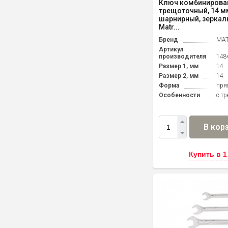
Ключ комбинирова
трещоточный, 14 мм
шарнирный, зеркал
Matr...
Бренд
MAT
Артикул
производителя
148
Размер 1, мм
14
Размер 2, мм
14
Форма
пря
Особенности
с т
В кор
Купить в 1