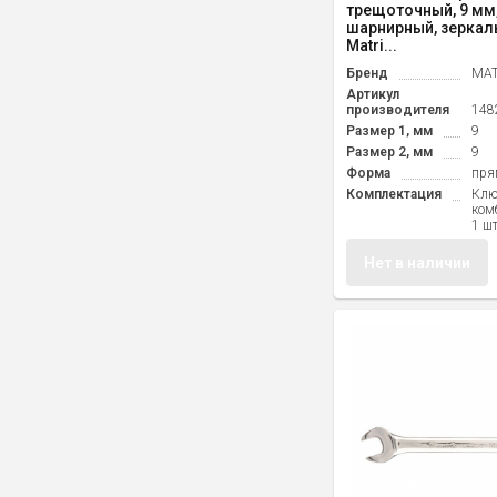
трещоточный, 9 мм,
шарнирный, зеркал
Matri...
Бренд
MAT
Артикул
производителя
148
Размер 1, мм
9
Размер 2, мм
9
Форма
пря
Комплектация
Кл
ком
1 ш
Нет в наличии