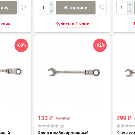
зину
В корзину
 клик
Купить в 1 клик
-69%
-92%
133
299
₽
₽
1 582
₽
(0)
нный
Ключ комбинированный
Ключ ко