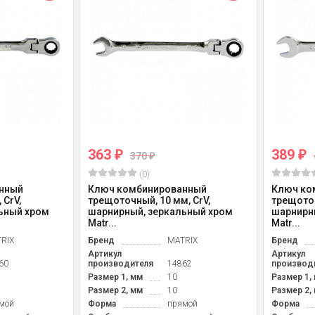
363
389
₽
₽
370
₽
(0)
нный
Ключ комбинированный
Ключ ко
 CrV,
трещоточный, 10 мм, CrV,
трещоточ
ьный хром
шарнирный, зеркальный хром
шарнирн
Matr...
Matr...
RIX
Бренд
MATRIX
Бренд
Артикул
Артикул
60
производителя
14862
производ
Размер 1, мм
10
Размер 1,
Размер 2, мм
10
Размер 2,
мой
Форма
прямой
Форма