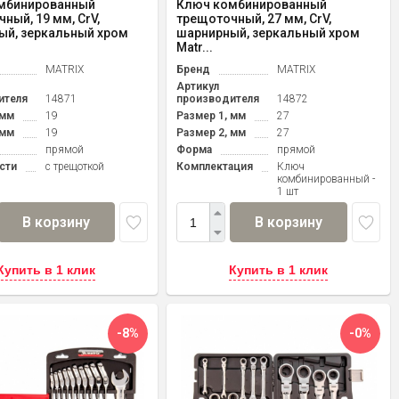
мбинированный
Ключ комбинированный
ный, 19 мм, CrV,
трещоточный, 27 мм, CrV,
ый, зеркальный хром
шарнирный, зеркальный хром
Matr...
MATRIX
Бренд
MATRIX
Артикул
ителя
14871
производителя
14872
 мм
19
Размер 1, мм
27
 мм
19
Размер 2, мм
27
прямой
Форма
прямой
сти
с трещоткой
Комплектация
Ключ
комбинированный -
1 шт
В корзину
В корзину
Купить в 1 клик
Купить в 1 клик
-8%
-0%