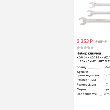
2 353
₽
2 601
₽
(0)
Набор ключей
комбинированных,
шарнирных 6 шт Mat
Бренд
MAT
Артикул
производителя
148
Размер 1, мм
6
Размер 2, мм
17
Форма
пря
Особенности
с т