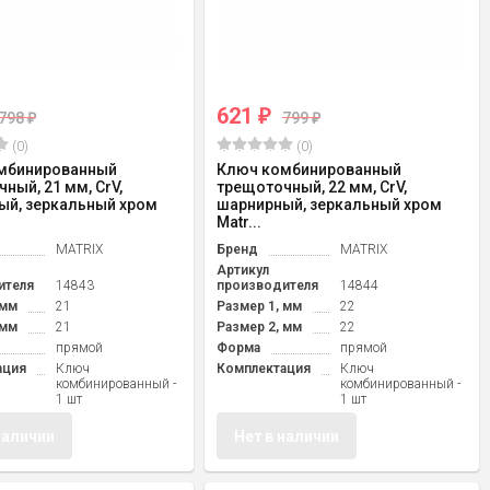
621
₽
798
799
₽
₽
(0)
(0)
мбинированный
Ключ комбинированный
ный, 21 мм, CrV,
трещоточный, 22 мм, CrV,
ый, зеркальный хром
шарнирный, зеркальный хром
Matr...
MATRIX
Бренд
MATRIX
Артикул
ителя
14843
производителя
14844
 мм
21
Размер 1, мм
22
 мм
21
Размер 2, мм
22
прямой
Форма
прямой
ация
Ключ
Комплектация
Ключ
комбинированный -
комбинированный -
1 шт
1 шт
наличии
Нет в наличии