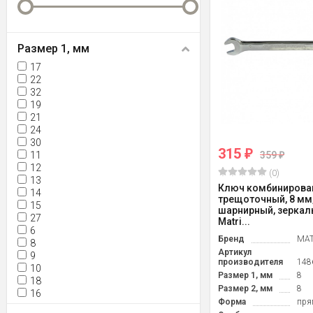
Размер 1, мм
17
22
32
19
21
24
30
315
₽
11
359
₽
12
(0)
13
Ключ комбинирова
14
трещоточный, 8 мм,
15
шарнирный, зеркал
27
Matri...
6
Бренд
MAT
8
Артикул
9
производителя
148
10
Размер 1, мм
8
18
Размер 2, мм
8
16
Форма
пря