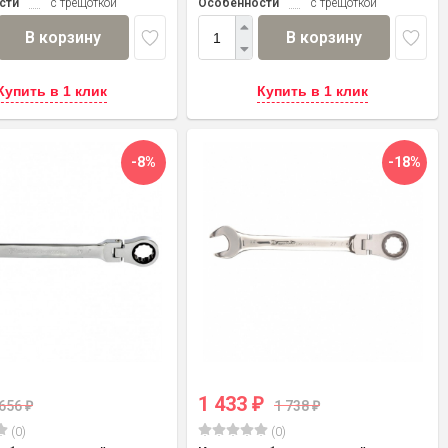
сти
с трещоткой
Особенности
с трещоткой
В корзину
В корзину
Купить в 1 клик
Купить в 1 клик
-8%
-18%
1 433
₽
656
1 738
₽
₽
(0)
(0)