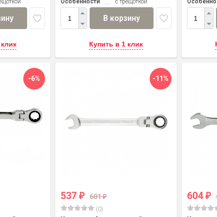
рещоткой
Особенности
с трещоткой
Особенно
зину
В корзину
 клик
Купить в 1 клик
-6%
-11%
537
604
₽
₽
601
₽
(0)