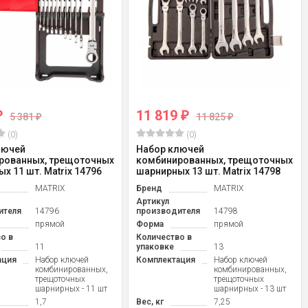
11 819
₽
₽
5 381
11 825
₽
₽
(0)
(0)
лючей
Набор ключей
рованных, трещоточных
комбинированных, трещоточных
х 11 шт. Matrix 14796
шарнирных 13 шт. Matrix 14798
MATRIX
Бренд
MATRIX
Артикул
ителя
14796
производителя
14798
прямой
Форма
прямой
о в
Количество в
11
упаковке
13
ация
Набор ключей
Комплектация
Набор ключей
комбинированных,
комбинированных,
трещоточных
трещоточных
шарнирных - 11 шт
шарнирных - 13 шт
1,7
Вес, кг
7,25