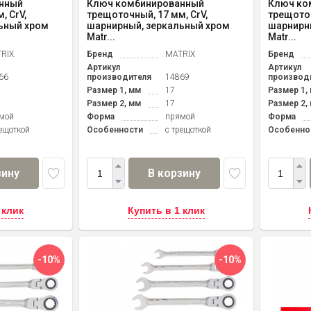
нный
Ключ комбинированный
Ключ ко
, CrV,
трещоточный, 17 мм, CrV,
трещоточ
ьный хром
шарнирный, зеркальный хром
шарнирн
Matr...
Matr...
RIX
Бренд
MATRIX
Бренд
Артикул
Артикул
66
производителя
14869
производ
Размер 1, мм
17
Размер 1,
Размер 2, мм
17
Размер 2,
мой
Форма
прямой
Форма
рещоткой
Особенности
с трещоткой
Особенно
зину
В корзину
 клик
Купить в 1 клик
-10%
-10%