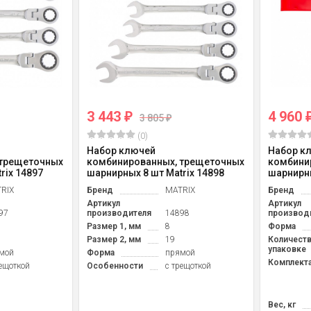
3 443
4 960
₽
3 805
₽
(0)
Набор ключей
Набор к
 трещеточных
комбинированных, трещеточных
комбини
rix 14897
шарнирных 8 шт Matrix 14898
шарнирны
RIX
Бренд
MATRIX
Бренд
Артикул
Артикул
97
производителя
14898
производ
Размер 1, мм
8
Форма
Размер 2, мм
19
Количеств
упаковке
мой
Форма
прямой
Комплект
рещоткой
Особенности
с трещоткой
Вес, кг