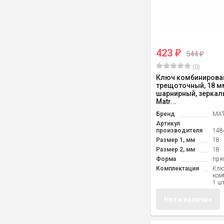
423
₽
544
₽
(0)
Ключ комбинирова
трещоточный, 18 мм
шарнирный, зеркал
Matr...
Бренд
MAT
Артикул
производителя
148
Размер 1, мм
18
Размер 2, мм
18
Форма
пря
Комплектация
Кл
ком
1 ш
Нет в наличии