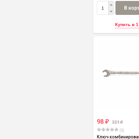
В кор
Купить в 1
98
₽
321
₽
(0)
Ключ комбинирова