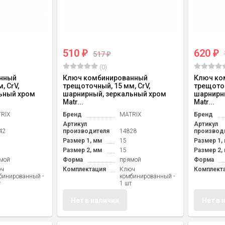
510
620
₽
₽
517
₽
(0)
нный
Ключ комбинированный
Ключ ко
, CrV,
трещоточный, 15 мм, CrV,
трещоточ
ьный хром
шарнирный, зеркальный хром
шарнирн
Matr...
Matr...
RIX
Бренд
MATRIX
Бренд
Артикул
Артикул
42
производителя
14828
производ
Размер 1, мм
15
Размер 1,
Размер 2, мм
15
Размер 2,
мой
Форма
прямой
Форма
юч
Комплектация
Ключ
Комплект
бинированный -
комбинированный -
т
1 шт
Нет в наличии
Нет в 