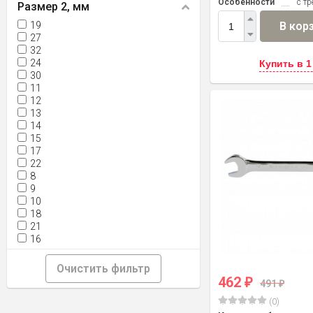
Особенности
с т
Размер 2, мм
В кор
19
27
32
24
Купить в 1
30
11
12
13
14
15
17
22
8
9
10
18
21
16
Очистить фильтр
462
₽
491
₽
(0)