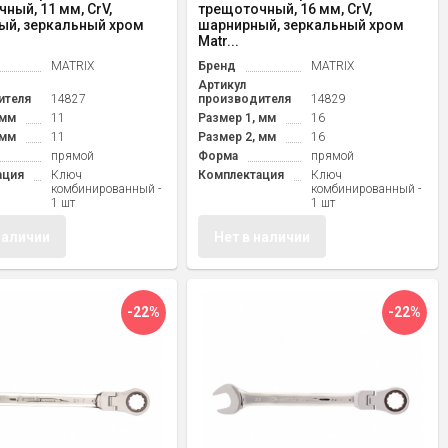
ный, 11 мм, CrV,
трещоточный, 16 мм, CrV,
ый, зеркальный хром
шарнирный, зеркальный хром
Matr...
MATRIX
Бренд
MATRIX
Артикул
ителя
14827
производителя
14829
 мм
11
Размер 1, мм
16
 мм
11
Размер 2, мм
16
прямой
Форма
прямой
ация
Ключ
Комплектация
Ключ
комбинированный -
комбинированный -
1 шт
1 шт
наличии
Нет в наличии
-22%
-22%