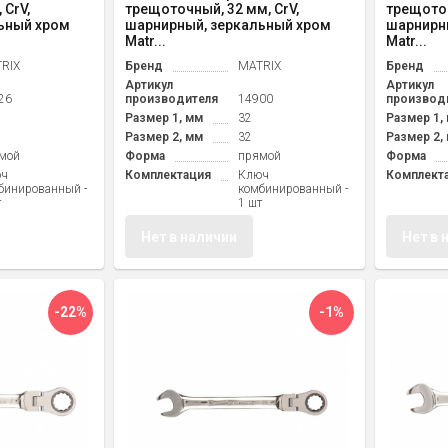
 CrV,
трещоточный, 32 мм, CrV,
трещоточ
ьный хром
шарнирный, зеркальный хром
шарнирн
Matr...
Matr...
RIX
Бренд
MATRIX
Бренд
Артикул
Артикул
26
производителя
14900
производ
Размер 1, мм
32
Размер 1,
Размер 2, мм
32
Размер 2,
мой
Форма
прямой
Форма
юч
Комплектация
Ключ
Комплект
бинированный -
комбинированный -
т
1 шт
Нет в наличии
Нет в 
-22%
-1%