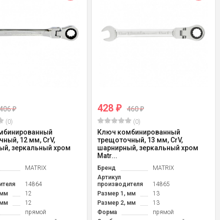
428
₽
406
460
₽
₽
(0)
(0)
мбинированный
Ключ комбинированный
ный, 12 мм, CrV,
трещоточный, 13 мм, CrV,
ый, зеркальный хром
шарнирный, зеркальный хром
Matr...
MATRIX
Бренд
MATRIX
Артикул
ителя
14864
производителя
14865
 мм
12
Размер 1, мм
13
 мм
12
Размер 2, мм
13
прямой
Форма
прямой