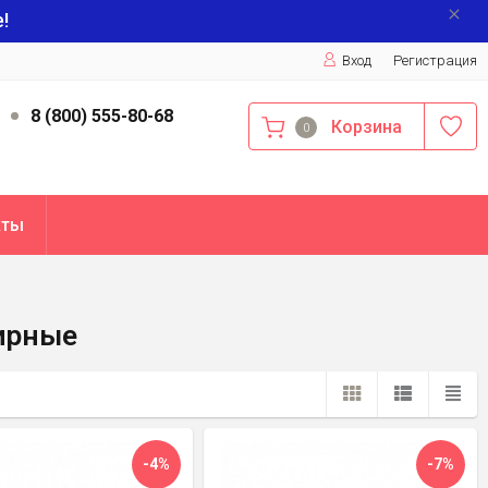
!
Вход
Регистрация
9
8 (800) 555-80-68
Корзина
0
кты
ирные
-4%
-7%