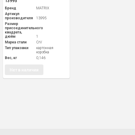
13995
Бренд
MATRIX
Артикул
производителя
13995
Размер
присоединительного
квадрата,
дюйм
1
Марка стали
CrV
Тип упаковки
картонная
коробка
Вес, кг
0,146
Нет в наличии