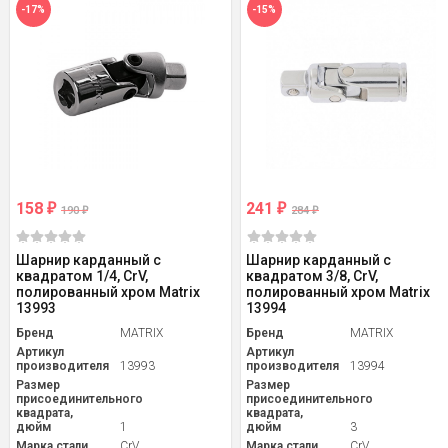
-17%
-15%
158
241
₽
₽
190
284
₽
₽
Шарнир карданный с
Шарнир карданный с
квадратом 1/4, CrV,
квадратом 3/8, CrV,
полированный хром Matrix
полированный хром Matrix
13993
13994
Бренд
MATRIX
Бренд
MATRIX
Артикул
Артикул
производителя
13993
производителя
13994
Размер
Размер
присоединительного
присоединительного
квадрата,
квадрата,
дюйм
1
дюйм
3
Марка стали
CrV
Марка стали
CrV