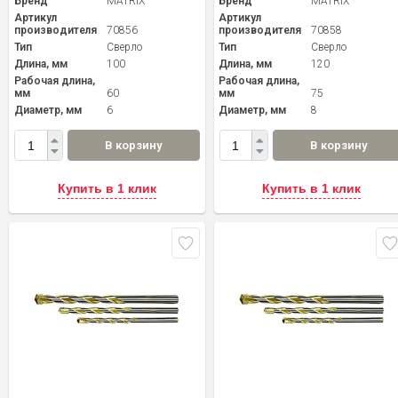
Бренд
MATRIX
Бренд
MATRIX
Артикул
Артикул
производителя
70856
производителя
70858
Тип
Сверло
Тип
Сверло
Длина, мм
100
Длина, мм
120
Рабочая длина,
Рабочая длина,
мм
60
мм
75
Диаметр, мм
6
Диаметр, мм
8
В корзину
В корзину
Купить в 1 клик
Купить в 1 клик