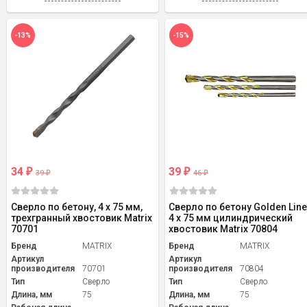
-13%
-15%
34
39
₽
₽
39
46
₽
₽
Сверло по бетону, 4 х 75 мм,
Сверло по бетону Golden Line
трехгранный хвостовик Matrix
4 х 75 мм цилиндрический
70701
хвостовик Matrix 70804
Бренд
MATRIX
Бренд
MATRIX
Артикул
Артикул
производителя
70701
производителя
70804
Тип
Сверло
Тип
Сверло
Длина, мм
75
Длина, мм
75