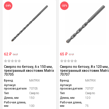
-34%
-33%
62
65
₽
₽
94
97
₽
₽
Сверло по бетону, 6 х 150 мм,
Сверло по бетону, 8 х 120 мм,
трехгранный хвостовик Matrix
трехгранный хвостовик Matri
70705
70707
Бренд
MATRIX
Бренд
MATRIX
Артикул
Артикул
производителя
70705
производителя
70707
Тип
Сверло
Тип
Сверло
Длина, мм
150
Длина, мм
120
Рабочая длина,
Рабочая длина,
мм
100
мм
75