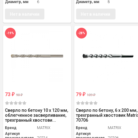
Диаметр, мм
6
Диаметр, мм
8
Нет в наличии
Нет в наличии
-19%
-28%
73
79
₽
₽
90
109
₽
₽
Сверло по бетону 10 х 120 мм,
Сверло по бетону, 6 х 200 мм,
облегченное засверливание,
трехгранный хвостовик Matri
трехгранный хвостови...
70706
Бренд
MATRIX
Бренд
MATRIX
Артикул
Артикул