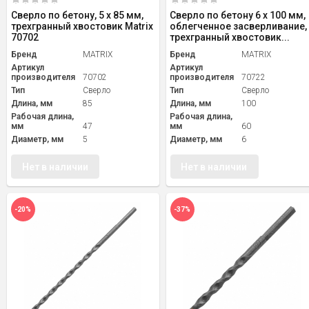
Сверло по бетону, 5 х 85 мм,
Сверло по бетону 6 х 100 мм,
трехгранный хвостовик Matrix
облегченное засверливание,
70702
трехгранный хвостовик...
Бренд
MATRIX
Бренд
MATRIX
Артикул
Артикул
производителя
70702
производителя
70722
Тип
Сверло
Тип
Сверло
Длина, мм
85
Длина, мм
100
Рабочая длина,
Рабочая длина,
мм
47
мм
60
Диаметр, мм
5
Диаметр, мм
6
Нет в наличии
Нет в наличии
-20%
-37%