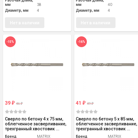
Рабочая длина,
Рабочая длина,
мм
38
мм
40
Диаметр, мм
4
Диаметр, мм
4
Нет в наличии
Нет в наличии
-15%
-16%
39
41
₽
₽
46
49
₽
₽
Сверло по бетону 4 х 75 мм,
Сверло по бетону 5 х 85 мм,
облегченное засверливание,
облегченное засверливание,
трехгранный хвостовик ...
трехгранный хвостовик ...
Бренд
MATRIX
Бренд
MATRIX