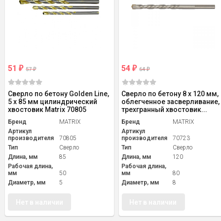
51
54
₽
₽
57
64
₽
₽
Сверло по бетону Golden Line,
Сверло по бетону 8 х 120 мм,
5 х 85 мм цилиндрический
облегченное засверливание,
хвостовик Matrix 70805
трехгранный хвостовик...
Бренд
MATRIX
Бренд
MATRIX
Артикул
Артикул
производителя
70805
производителя
70723
Тип
Сверло
Тип
Сверло
Длина, мм
85
Длина, мм
120
Рабочая длина,
Рабочая длина,
мм
50
мм
80
Диаметр, мм
5
Диаметр, мм
8
Нет в наличии
Нет в наличии