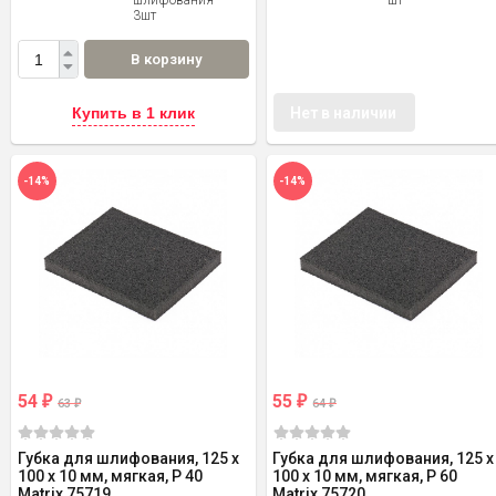
шлифования -
шт
3шт
В корзину
Купить в 1 клик
Нет в наличии
-14%
-14%
54
55
₽
₽
63
64
₽
₽
Губка для шлифования, 125 х
Губка для шлифования, 125 х
100 х 10 мм, мягкая, P 40
100 х 10 мм, мягкая, P 60
Matrix 75719
Matrix 75720