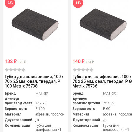
-22%
-14%
132
140
₽
₽
170
163
₽
₽
Губка для шлифования, 100 х
Губка для шлифования, 100 х
70 х 25 мм, овал, твердая, P
70 х 25 мм, овал, твердая, P 6
100 Matrix 75738
Matrix 75736
Бренд
MATRIX
Бренд
MATRIX
Артикул
Артикул
производителя
75738
производителя
75736
Зернистость
P 100
Зернистость
P 60
Материал
абразив, поролон
Материал
абразив, пороло
Двухсторонний
да
Двухсторонний
да
Комплектация
Губка для
Комплектация
Губка для
шлифования - 1
шлифования - 1