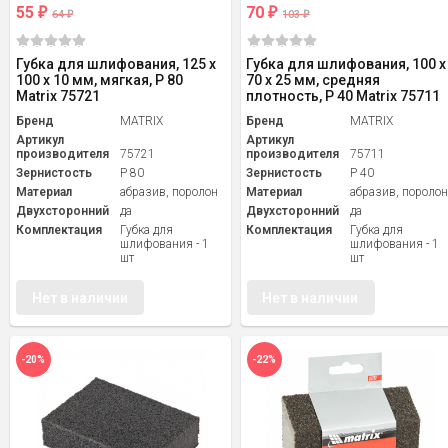
55
70
₽
₽
64
103
₽
₽
Губка для шлифования, 125 х
Губка для шлифования, 100 х
100 х 10 мм, мягкая, P 80
70 х 25 мм, средняя
Matrix 75721
плотность, P 40 Matrix 75711
Бренд
MATRIX
Бренд
MATRIX
Артикул
Артикул
производителя
75721
производителя
75711
Зернистость
P 80
Зернистость
P 40
Материал
абразив, поролон
Материал
абразив, пороло
Двухсторонний
да
Двухсторонний
да
Комплектация
Губка для
Комплектация
Губка для
шлифования - 1
шлифования - 1
шт
шт
Нет в наличии
Нет в наличии
-20%
-22%