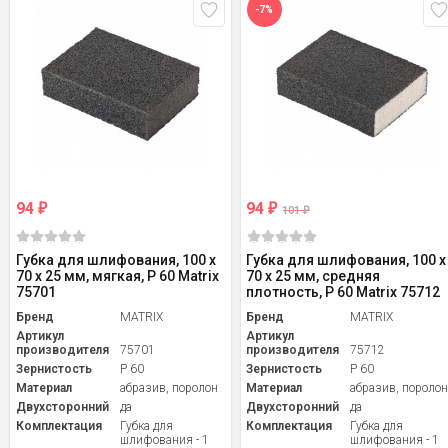
-7%
94
94
₽
₽
101
₽
Губка для шлифования, 100 х
Губка для шлифования, 100 х
70 х 25 мм, мягкая, P 60 Matrix
70 х 25 мм, средняя
75701
плотность, P 60 Matrix 75712
Бренд
MATRIX
Бренд
MATRIX
Артикул
Артикул
производителя
75701
производителя
75712
Зернистость
P 60
Зернистость
P 60
Материал
абразив, поролон
Материал
абразив, пороло
Двухсторонний
да
Двухсторонний
да
Комплектация
Губка для
Комплектация
Губка для
шлифования - 1
шлифования - 1