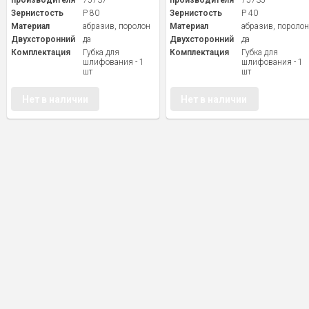
производителя
75737
производителя
75735
Зернистость
P 80
Зернистость
P 40
Материал
абразив, поролон
Материал
абразив, пороло
Двухсторонний
да
Двухсторонний
да
Комплектация
Губка для
Комплектация
Губка для
шлифования - 1
шлифования - 1
шт
шт
Нет в наличии
Нет в наличии