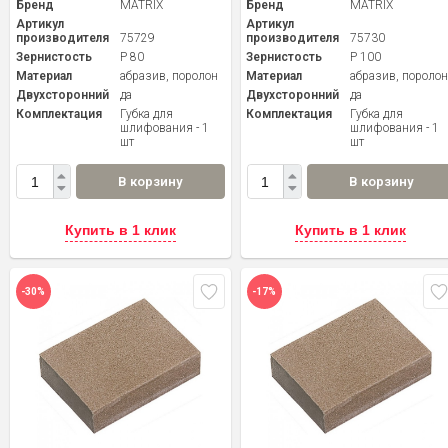
Бренд
MATRIX
Бренд
MATRIX
Артикул
Артикул
производителя
75729
производителя
75730
Зернистость
P 80
Зернистость
P 100
Материал
абразив, поролон
Материал
абразив, пороло
Двухсторонний
да
Двухсторонний
да
Комплектация
Губка для
Комплектация
Губка для
шлифования - 1
шлифования - 1
шт
шт
В корзину
В корзину
Купить в 1 клик
Купить в 1 клик
-30%
-17%