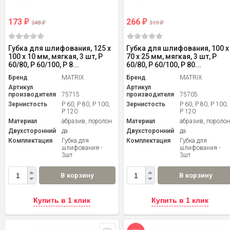
173
266
₽
₽
248
319
₽
₽
Губка для шлифования, 125 х
Губка для шлифования, 100 х
100 х 10 мм, мягкая, 3 шт, P
70 х 25 мм, мягкая, 3 шт, P
60/80, P 60/100, P 8...
60/80, P 60/100, P 80...
Бренд
MATRIX
Бренд
MATRIX
Артикул
Артикул
производителя
75715
производителя
75705
Зернистость
P 60, P 80, P 100,
Зернистость
P 60, P 80, P 100,
P 120
P 120
Материал
абразив, поролон
Материал
абразив, пороло
Двухсторонний
да
Двухсторонний
да
Комплектация
Губка для
Комплектация
Губка для
шлифования -
шлифования -
3шт
3шт
В корзину
В корзину
Купить в 1 клик
Купить в 1 клик