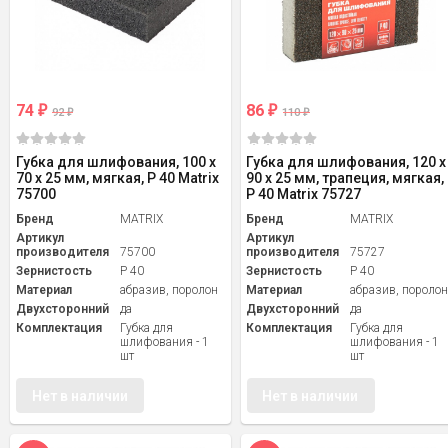
74
86
₽
₽
92
110
₽
₽
Губка для шлифования, 100 х
Губка для шлифования, 120 х
70 х 25 мм, мягкая, P 40 Matrix
90 х 25 мм, трапеция, мягкая,
75700
P 40 Matrix 75727
Бренд
MATRIX
Бренд
MATRIX
Артикул
Артикул
производителя
75700
производителя
75727
Зернистость
P 40
Зернистость
P 40
Материал
абразив, поролон
Материал
абразив, пороло
Двухсторонний
да
Двухсторонний
да
Комплектация
Губка для
Комплектация
Губка для
шлифования - 1
шлифования - 1
шт
шт
Нет в наличии
Нет в наличии