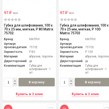
97
97
₽
₽
98
98
₽
₽
Губка для шлифования, 100 х
Губка для шлифования, 100 х
70 х 25 мм, мягкая, P 80 Matrix
70 х 25 мм, мягкая, P 100
75702
Matrix 75703
Бренд
MATRIX
Бренд
MATRIX
Артикул
Артикул
производителя
75702
производителя
75703
Зернистость
P 80
Зернистость
P 100
Материал
абразив, поролон
Материал
абразив, пороло
Двухсторонний
да
Двухсторонний
да
Комплектация
Губка для
Комплектация
Губка для
шлифования - 1
шлифования - 1
шт
шт
В корзину
В корзину
Купить в 1 клик
Купить в 1 клик
-1%
-3%