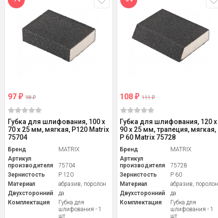
97
108
₽
₽
98
111
₽
₽
Губка для шлифования, 100 х
Губка для шлифования, 120 х
70 х 25 мм, мягкая, P120 Matrix
90 х 25 мм, трапеция, мягкая,
75704
P 60 Matrix 75728
Бренд
MATRIX
Бренд
MATRIX
Артикул
Артикул
производителя
75704
производителя
75728
Зернистость
P 120
Зернистость
P 60
Материал
абразив, поролон
Материал
абразив, пороло
Двухсторонний
да
Двухсторонний
да
Комплектация
Губка для
Комплектация
Губка для
шлифования - 1
шлифования - 1
шт
шт