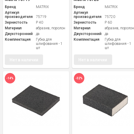
Бренд
MATRIX
Бренд
MATRIX
Артикул
Артикул
производителя
75719
производителя
75720
Зернистость
P 40
Зернистость
P 60
Материал
абразив, поролон
Материал
абразив, пороло
Двухсторонний
да
Двухсторонний
да
Комплектация
Губка для
Комплектация
Губка для
шлифования - 1
шлифования - 1
шт
шт
Нет в наличии
Нет в наличии
-14%
-32%