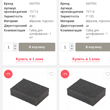
Бренд
MATRIX
Бренд
MATRIX
Артикул
Артикул
производителя
75713
производителя
75714
Зернистость
P 80
Зернистость
P 100
Материал
абразив, поролон
Материал
абразив, пороло
Двухсторонний
да
Двухсторонний
да
Комплектация
Губка для
Комплектация
Губка для
шлифования - 1
шлифования - 1
шт
шт
В корзину
В корзину
Купить в 1 клик
Купить в 1 клик
-1%
-1%