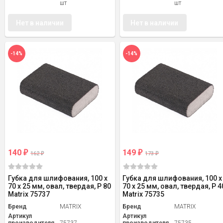
шт
шт
Нет в наличии
Нет в наличии
-14%
-14%
140
149
₽
₽
162
173
₽
₽
Губка для шлифования, 100 х
Губка для шлифования, 100 х
70 х 25 мм, овал, твердая, P 80
70 х 25 мм, овал, твердая, P 4
Matrix 75737
Matrix 75735
Бренд
MATRIX
Бренд
MATRIX
Артикул
Артикул