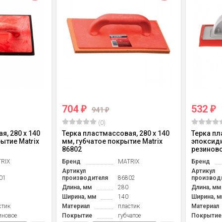
704
532
₽
₽
941
₽
(0)
я, 280 х 140
Терка пластмассовая, 280 х 140
Терка п
ытие Matrix
мм, губчатое покрытие Matrix
эпоксидн
86802
резиново
RIX
Бренд
MATRIX
Бренд
Артикул
Артикул
01
производителя
86802
производ
Длина, мм
280
Длина, мм
Ширина, мм
140
Ширина, м
стик
Материал
пластик
Материал
иновое
Покрытие
губчатое
Покрытие