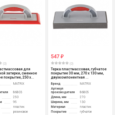
547
₽
(0)
(0)
ластмассовая для
Терка пластмассовая, губчатое
ой затирки, сменное
покрытие 30 мм, 270 x 130 мм,
е покрытие, 250 x...
двухкомпонентная ...
MATRIX
Бренд
MATRIX
Артикул
ителя
86803
производителя
86805
250
Длина, мм
270
м
95
Ширина, мм
130
пластик
Материал
пластик
резиновое
Покрытие
губчатое