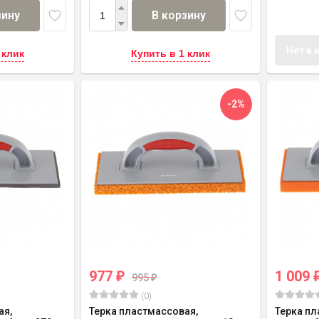
зину
В корзину
Нет в 
 клик
Купить в 1 клик
-2%
977
1 009
₽
995
₽
(0)
ая,
Терка пластмассовая,
Терка пл