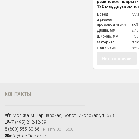
резиновое покрытие
130 мм, двухкомпон
Бренд
MAT
Артикул
производителя
868
Длина, мм
270
Ширина, мм
130
Материал
пла
Покрытие
рез
Нет в наличии
КОНТАКТЫ
г. Москва, м. Варшавская, Болотниковская ул., 5к3.
+7 (495) 212-12-39
8 (800) 555-80-68
Пн—Пт 9:00—18:00
info@tdofficetorg.ru