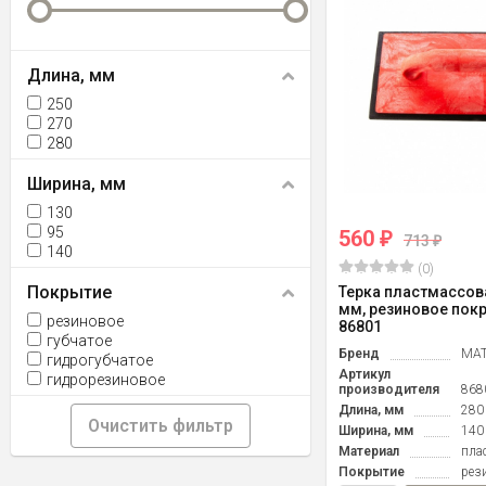
Длина, мм
250
270
280
Ширина, мм
130
95
560
₽
713
₽
140
(0)
Покрытие
Терка пластмассова
мм, резиновое покр
резиновое
86801
губчатое
Бренд
MAT
гидрогубчатое
Артикул
гидрорезиновое
производителя
868
Длина, мм
280
Очистить фильтр
Ширина, мм
140
Материал
пла
Покрытие
рез