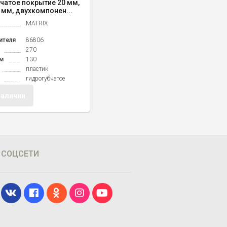
чатое покрытие 20 мм,
0 мм, двухкомпонен...
MATRIX
ителя
86806
270
м
130
пластик
гидрогубчатое
наличии
СОЦСЕТИ