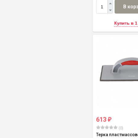
В кор
Купить в 1
613
₽
(0)
Терка пластмассов