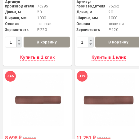
Артикул
Артикул
производителя
75295
производителя
75292
Длина, м
20
Длина, м
20
Ширина, мм
1000
Ширина, мм
1000
Основа
тканевая
Основа
тканевая
Зернистость
P 220
Зернистость
P 120
В корзину
В корзину
Купить в 1 клик
Купить в 1 клик
-14%
-11%
8 698
11 251
₽
₽
10 082
12 611
₽
₽