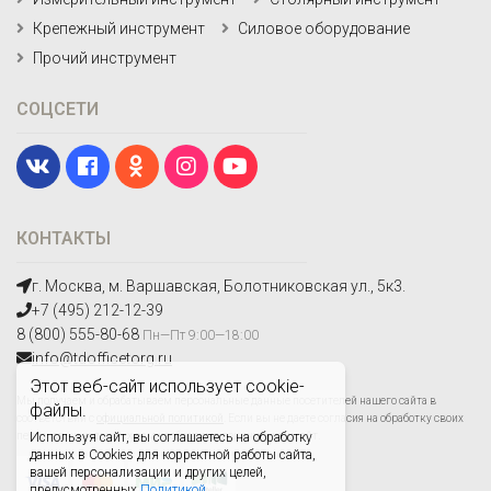
Крепежный инструмент
Силовое оборудование
Прочий инструмент
СОЦСЕТИ
КОНТАКТЫ
г. Москва, м. Варшавская, Болотниковская ул., 5к3.
+7 (495) 212-12-39
8 (800) 555-80-68
Пн—Пт 9:00—18:00
info@tdofficetorg.ru
Этот веб-сайт использует cookie-
Мы получаем и обрабатываем персональные данные посетителей нашего сайта в
файлы.
соответствии с
официальной политикой
. Если вы не даете согласия на обработку своих
персональных данных,вам необходимо покинуть наш сайт.
Используя сайт, вы соглашаетесь на обработку
данных в Cookies для корректной работы сайта,
вашей персонализации и других целей,
предусмотренных
Политикой