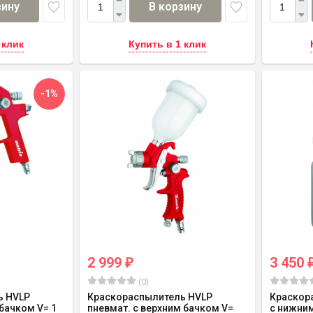
зину
В корзину
 клик
Купить в 1 клик
-1%
2 999
3 450
₽
(0)
ь HVLP
Краскораспылитель HVLP
Краскор
бачком V= 1
пневмат. с верхним бачком V=
с нижним