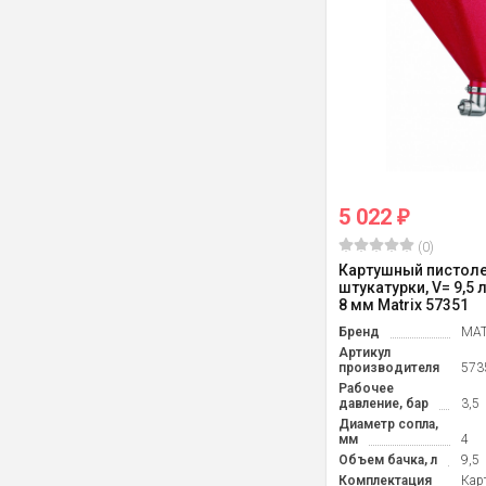
5 022
₽
(0)
Картушный пистоле
штукатурки, V= 9,5 л
8 мм Matrix 57351
Бренд
MAT
Артикул
производителя
573
Рабочее
давление, бар
3,5
Диаметр сопла,
мм
4
Объем бачка, л
9,5
Комплектация
Кар