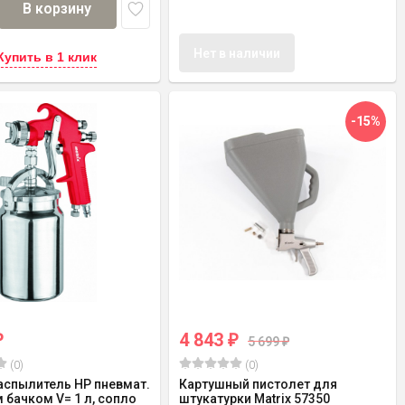
В корзину
Нет в наличии
Купить в 1 клик
-15%
4 843
₽
₽
5 699
₽
(0)
(0)
аспылитель HP пневмат.
Картушный пистолет для
 бачком V= 1 л, сопло
штукатурки Matrix 57350