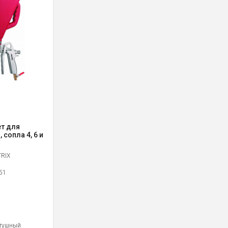
т для
, сопла 4, 6 и
RIX
51
тушный