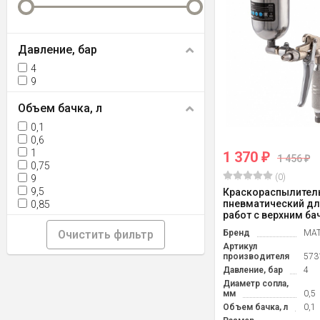
Давление, бар
4
9
Объем бачка, л
0,1
0,6
1
1 370
₽
1 456
₽
0,75
(0)
9
9,5
Краскораспылител
пневматический д
0,85
работ с верхним бачк
Очистить фильтр
Бренд
MAT
Артикул
производителя
573
Давление, бар
4
Диаметр сопла,
мм
0,5
Объем бачка, л
0,1