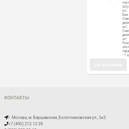
пист
Шту
шт,
Бак 
Сме
диа
шт,
Сме
диа
шт,
Рук
экс
гар
- 1 
Нет в наличии
КОНТАКТЫ
г. Москва, м. Варшавская, Болотниковская ул., 5к3.
+7 (495) 212-12-39