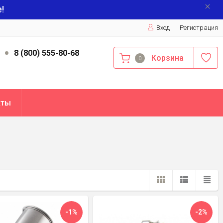
!
Вход
Регистрация
9
8 (800) 555-80-68
Корзина
0
кты
-1%
-2%