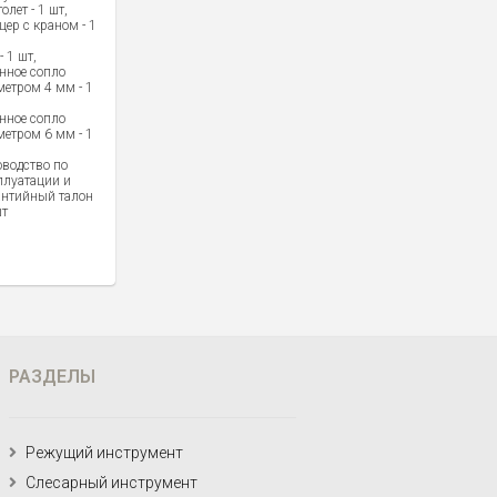
олет - 1 шт,
цер с краном - 1
- 1 шт,
нное сопло
метром 4 мм - 1
нное сопло
метром 6 мм - 1
оводство по
плуатации и
антийный талон
шт
РАЗДЕЛЫ
Режущий инструмент
Слесарный инструмент