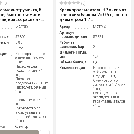
(0)
(0)
евмоинструмента, 5
Краскораспылитель HP пневмат.
ов, быстросъемное
с верхним бачком V= 0,6 л, сопло
ие, краскораспыли...
диаметром 1.7 ...
MATRIX
Бренд
MATRIX
Артикул
ителя
57302
производителя
57321
ка, л
0,85
Рабочее
давление, бар
3
1 год
Диаметр сопла,
ация
Краскораспылитель
мм
1,7
с нижним бачком -
1 шт,
Объем бачка, л
0,6
Пистолет для
Комплектация
Краскораспылитель
подкачки шин - 1
с бачком - 1 шт,
шт,
Штуцер - 1 шт,
Пистолет
Сменное сопло
продувочный - 1 шт,
диаметром 1,7 мм -
Пистолет моечный -
1 шт,
1 шт,
Руководство по
Шланг
эксплуатации и
пневматический - 1
гарантийный талон
шт,
- 1 шт
Руководство по
эксплуатации и
гарантийный талон
- 1 шт
вки
блистер