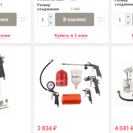
Размер
M
соединен
Размер
соединения
1/4M
зину
В корзину
 клик
Купить в 1 клик
3 834
4 041
₽