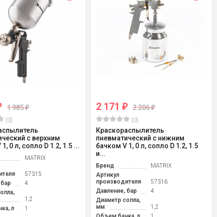
2 171
₽
₽
1 985
2 206
₽
₽
(0)
(0)
аспылитель
Краскораспылитель
ческий с верхним
пневматический с нижним
, 0 л, сопло D 1.2, 1.5 ...
бачком V 1, 0 л, сопло D 1.2, 1.5
и...
MATRIX
Бренд
MATRIX
ителя
57315
Артикул
производителя
57316
 бар
4
Давление, бар
4
опла,
1,2
Диаметр сопла,
мм
1,2
ка, л
1
Объем бачка, л
1