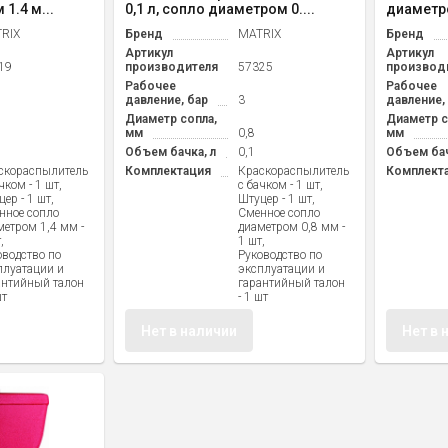
1.4 м...
0,1 л, сопло диаметром 0....
диаметро
RIX
Бренд
MATRIX
Бренд
Артикул
Артикул
19
производителя
57325
производ
Рабочее
Рабочее
давление, бар
3
давление,
Диаметр сопла,
Диаметр с
мм
0,8
мм
Объем бачка, л
0,1
Объем бач
скораспылитель
Комплектация
Краскораспылитель
Комплект
чком - 1 шт,
с бачком - 1 шт,
ер - 1 шт,
Штуцер - 1 шт,
нное сопло
Сменное сопло
метром 1,4 мм -
диаметром 0,8 мм -
,
1 шт,
оводство по
Руководство по
плуатации и
эксплуатации и
антийный талон
гарантийный талон
шт
- 1 шт
Нет в наличии
Нет в 