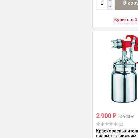
В кор
Купить в 1
2 900
₽
2 943
₽
(0)
Краскораспылител
пневмат. с нижним 