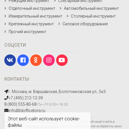
Режущий инструмент
Слесарный инструмент
Отделочный инструмент
Автомобильный инструмент
Измерительный инструмент
Столярный инструмент
Крепежный инструмент
Силовое оборудование
Прочий инструмент
СОЦСЕТИ
КОНТАКТЫ
г. Москва, м. Варшавская, Болотниковская ул., 5к3.
+7 (495) 212-12-39
8 (800) 555-80-68
Пн—Пт 9:00—18:00
info@tdofficetorg.ru
Этот веб-сайт использует cookie-
Мы получаем и обрабатываем персональные данные посетителей нашего сайта в
файлы.
соответствии с
официальной политикой
. Если вы не даете согласия на обработку своих