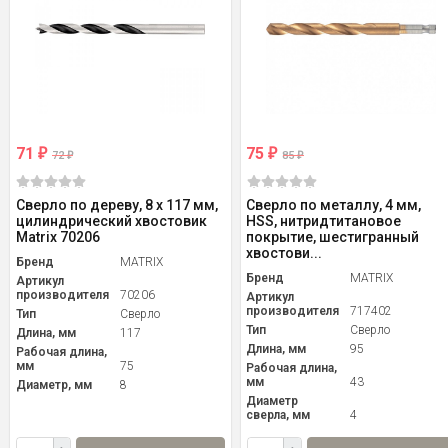
71
75
₽
₽
72
85
₽
₽
Сверло по дереву, 8 x 117 мм,
Сверло по металлу, 4 мм,
цилиндрический хвостовик
HSS, нитридтитановое
Matrix 70206
покрытие, шестигранный
хвостови...
Бренд
MATRIX
Бренд
MATRIX
Артикул
производителя
70206
Артикул
производителя
717402
Тип
Сверло
Тип
Сверло
Длина, мм
117
Длина, мм
95
Рабочая длина,
мм
75
Рабочая длина,
мм
43
Диаметр, мм
8
Диаметр
сверла, мм
4