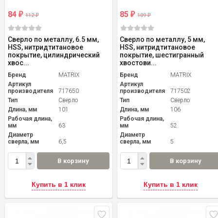
84
85
₽
₽
112
109
₽
₽
Сверло по металлу, 6.5 мм,
Сверло по металлу, 5 мм,
HSS, нитридтитановое
HSS, нитридтитановое
покрытие, цилиндрический
покрытие, шестигранный
хвос...
хвостови...
Бренд
MATRIX
Бренд
MATRIX
Артикул
Артикул
производителя
717650
производителя
717502
Тип
Сверло
Тип
Сверло
Длина, мм
101
Длина, мм
106
Рабочая длина,
Рабочая длина,
мм
63
мм
52
Диаметр
Диаметр
сверла, мм
6,5
сверла, мм
5
В корзину
В корзину
Купить в 1 клик
Купить в 1 клик