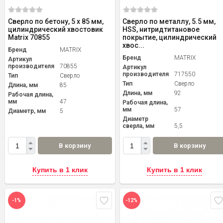
Сверло по бетону, 5 х 85 мм,
Сверло по металлу, 5.5 мм,
цилиндрический хвостовик
HSS, нитридтитановое
Matrix 70855
покрытие, цилиндрический
хвос...
Бренд
MATRIX
Бренд
MATRIX
Артикул
производителя
70855
Артикул
производителя
717550
Тип
Сверло
Тип
Сверло
Длина, мм
85
Длина, мм
92
Рабочая длина,
мм
47
Рабочая длина,
мм
57
Диаметр, мм
5
Диаметр
сверла, мм
5,5
В корзину
В корзину
Купить в 1 клик
Купить в 1 клик
-1%
-12%