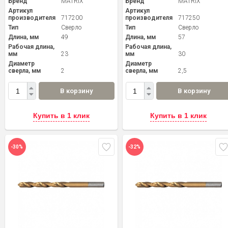
Бренд
MATRIX
Бренд
MATRIX
Артикул
Артикул
производителя
717200
производителя
717250
Тип
Сверло
Тип
Сверло
Длина, мм
49
Длина, мм
57
Рабочая длина,
Рабочая длина,
мм
23
мм
30
Диаметр
Диаметр
сверла, мм
2
сверла, мм
2,5
В корзину
В корзину
Купить в 1 клик
Купить в 1 клик
-30%
-32%