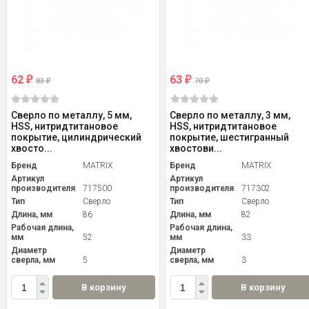
62
63
₽
₽
83
70
₽
₽
Сверло по металлу, 5 мм,
Сверло по металлу, 3 мм,
HSS, нитридтитановое
HSS, нитридтитановое
покрытие, цилиндрический
покрытие, шестигранный
хвосто...
хвостови...
Бренд
MATRIX
Бренд
MATRIX
Артикул
Артикул
производителя
717500
производителя
717302
Тип
Сверло
Тип
Сверло
Длина, мм
86
Длина, мм
82
Рабочая длина,
Рабочая длина,
мм
52
мм
33
Диаметр
Диаметр
сверла, мм
5
сверла, мм
3
В корзину
В корзину