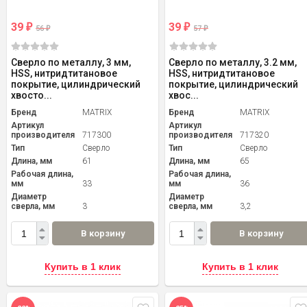
39
39
₽
₽
56
57
₽
₽
Сверло по металлу, 3 мм,
Сверло по металлу, 3.2 мм,
HSS, нитридтитановое
HSS, нитридтитановое
покрытие, цилиндрический
покрытие, цилиндрический
хвосто...
хвос...
Бренд
MATRIX
Бренд
MATRIX
Артикул
Артикул
производителя
717300
производителя
717320
Тип
Сверло
Тип
Сверло
Длина, мм
61
Длина, мм
65
Рабочая длина,
Рабочая длина,
мм
33
мм
36
Диаметр
Диаметр
сверла, мм
3
сверла, мм
3,2
В корзину
В корзину
Купить в 1 клик
Купить в 1 клик