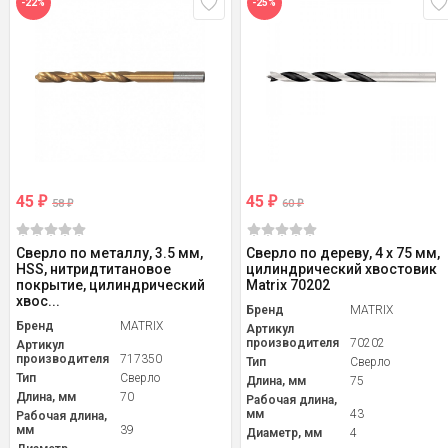
-22%
-25%
45
45
₽
₽
58
60
₽
₽
Сверло по металлу, 3.5 мм,
Сверло по дереву, 4 x 75 мм,
HSS, нитридтитановое
цилиндрический хвостовик
покрытие, цилиндрический
Matrix 70202
хвос...
Бренд
MATRIX
Бренд
MATRIX
Артикул
производителя
70202
Артикул
производителя
717350
Тип
Сверло
Тип
Сверло
Длина, мм
75
Длина, мм
70
Рабочая длина,
мм
43
Рабочая длина,
мм
39
Диаметр, мм
4