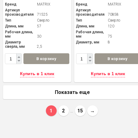
Бренд
MATRIX
Бренд
MATRIX
Артикул
Артикул
производителя
71525
производителя
70858
Тип
Сверло
Тип
Сверло
Длина, мм
57
Длина, мм
120
Рабочая длина,
Рабочая длина,
мм
30
мм
75
Диаметр
Диаметр, мм
8
сверла, мм
2,5
В корзину
В корзину
Купить в 1 клик
Купить в 1 клик
Показать еще
1
2
15
→
...