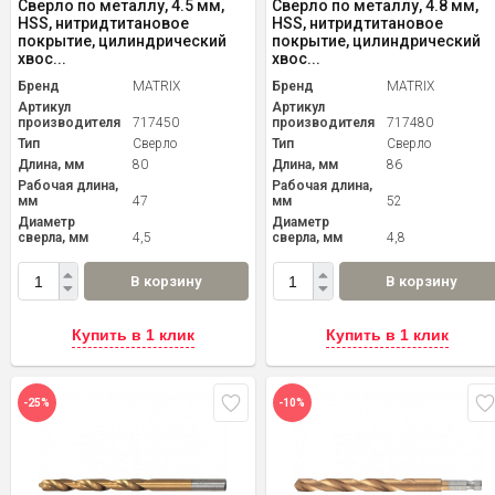
Сверло по металлу, 4.5 мм,
Сверло по металлу, 4.8 мм,
HSS, нитридтитановое
HSS, нитридтитановое
покрытие, цилиндрический
покрытие, цилиндрический
хвос...
хвос...
Бренд
MATRIX
Бренд
MATRIX
Артикул
Артикул
производителя
717450
производителя
717480
Тип
Сверло
Тип
Сверло
Длина, мм
80
Длина, мм
86
Рабочая длина,
Рабочая длина,
мм
47
мм
52
Диаметр
Диаметр
сверла, мм
4,5
сверла, мм
4,8
В корзину
В корзину
Купить в 1 клик
Купить в 1 клик
-25%
-10%