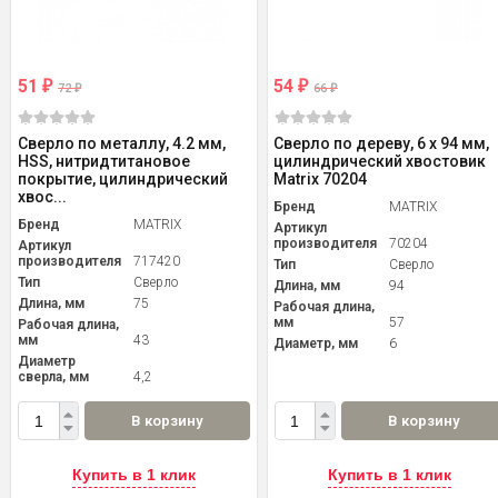
51
54
₽
₽
72
66
₽
₽
Сверло по металлу, 4.2 мм,
Сверло по дереву, 6 x 94 мм,
HSS, нитридтитановое
цилиндрический хвостовик
покрытие, цилиндрический
Matrix 70204
хвос...
Бренд
MATRIX
Бренд
MATRIX
Артикул
производителя
70204
Артикул
производителя
717420
Тип
Сверло
Тип
Сверло
Длина, мм
94
Длина, мм
75
Рабочая длина,
мм
57
Рабочая длина,
мм
43
Диаметр, мм
6
Диаметр
сверла, мм
4,2
В корзину
В корзину
Купить в 1 клик
Купить в 1 клик