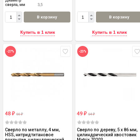
Диаметр
сверла, мм
3,5
В корзину
В корзину
Купить в 1 клик
Купить в 1 клик
-27%
-23%
48
49
₽
₽
66
64
₽
₽
Сверло по металлу, 4 мм,
Сверло по дереву, 5 x 86 мм,
HSS, нитридтитановое
цилиндрический хвостовик
покрытие, цилиндрический
Matrix 70203