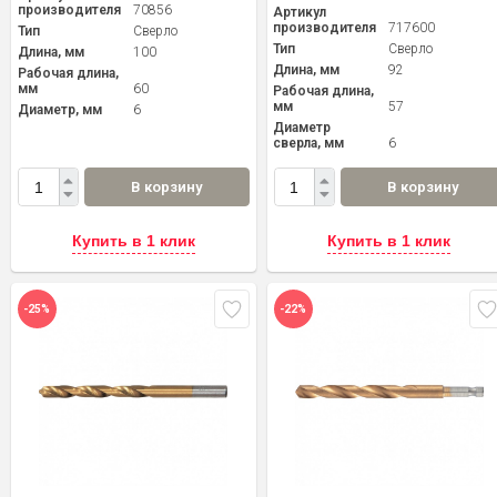
производителя
70856
Артикул
производителя
717600
Тип
Сверло
Тип
Сверло
Длина, мм
100
Длина, мм
92
Рабочая длина,
мм
60
Рабочая длина,
мм
57
Диаметр, мм
6
Диаметр
сверла, мм
6
В корзину
В корзину
Купить в 1 клик
Купить в 1 клик
-25%
-22%