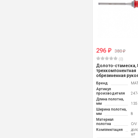
296
₽
380
₽
(0)
Долото-стамеска, 8
трехкомпонентная
обрезиненная рукоят
Бренд
MAT
Артикул
производителя
247
Длина полотна,
мм
135
Ширина полотна,
мм
8
Материал
полотна
CrV
Комплектация
доло
шт