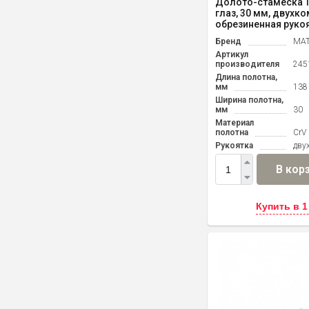
Долото-стамеска 
глаз, 30 мм, двухк
обрезиненная рукоят
Бренд
MAT
Артикул
производителя
245
Длина полотна,
мм
138
Ширина полотна,
мм
30
Материал
полотна
CrV
Рукоятка
дву
В кор
Купить в 1