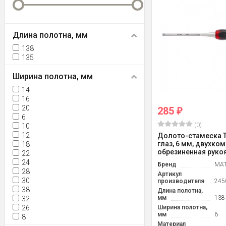
Длина полотна, мм
138
135
Ширина полотна, мм
14
16
20
285
₽
6
(0)
10
12
Долото-стамеска 
глаз, 6 мм, двухко
18
обрезиненная рукоя
22
24
Бренд
MAT
28
Артикул
30
производителя
245
38
Длина полотна,
мм
138
32
26
Ширина полотна,
мм
6
8
Материал