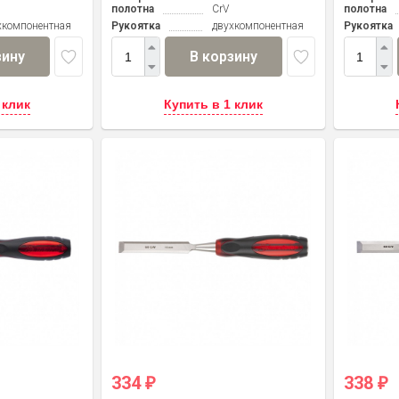
полотна
CrV
полотна
хкомпонентная
Рукоятка
двухкомпонентная
Рукоятка
зину
В корзину
 клик
Купить в 1 клик
334
338
₽
₽