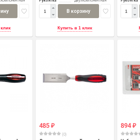
хкомпонентная
Рукоятка
двухкомпонентная
Рукоятка
зину
В корзину
 клик
Купить в 1 клик
485
894
₽
₽
(0)