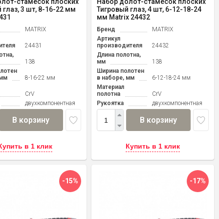
олот-стамесок плоских
Набор долот-стамесок плоских
 глаз, 3 шт, 8-16-22 мм
Тигровый глаз, 4 шт, 6-12-18-24
4431
мм Matrix 24432
MATRIX
Бренд
MATRIX
Артикул
ителя
24431
производителя
24432
отна,
Длина полотна,
138
мм
138
лотен
Ширина полотен
 мм
8-16-22 мм
в наборе, мм
6-12-18-24 мм
Материал
CrV
полотна
CrV
двухкомпонентная
Рукоятка
двухкомпонентная
В корзину
В корзину
Купить в 1 клик
Купить в 1 клик
-15%
-17%