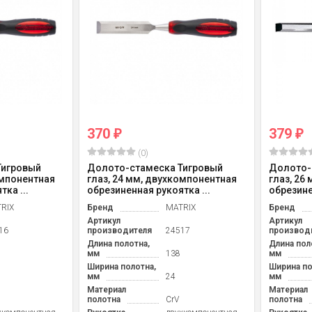
370
379
₽
₽
(0)
Тигровый
Долото-стамеска Тигровый
Долото-
омпонентная
глаз, 24 мм, двухкомпонентная
глаз, 26
ка ...
обрезиненная рукоятка ...
обрезине
RIX
Бренд
MATRIX
Бренд
Артикул
Артикул
16
производителя
24517
производ
Длина полотна,
Длина пол
мм
138
мм
Ширина полотна,
Ширина по
мм
24
мм
Материал
Материал
полотна
CrV
полотна