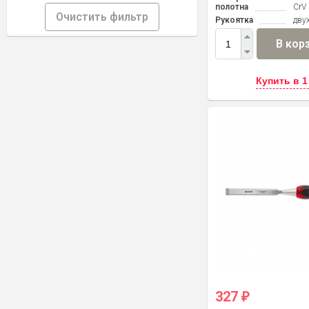
полотна
CrV
Очистить фильтр
Рукоятка
дву
В кор
Купить в 1
327
₽