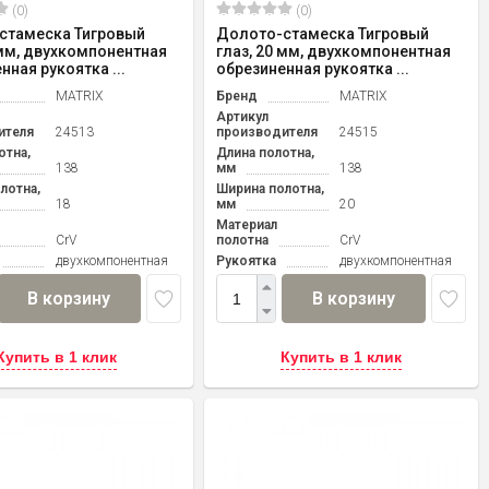
(0)
(0)
стамеска Тигровый
Долото-стамеска Тигровый
 мм, двухкомпонентная
глаз, 20 мм, двухкомпонентная
нная рукоятка ...
обрезиненная рукоятка ...
MATRIX
Бренд
MATRIX
Артикул
ителя
24513
производителя
24515
отна,
Длина полотна,
138
мм
138
лотна,
Ширина полотна,
18
мм
20
Материал
CrV
полотна
CrV
двухкомпонентная
Рукоятка
двухкомпонентная
В корзину
В корзину
Купить в 1 клик
Купить в 1 клик