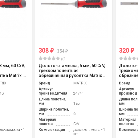
308
320
₽
₽
354
₽
(0)
 мм, 60 CrV,
Долото-стамеска, 6 мм, 60 CrV,
Долото-с
трехкомпонентная
трехком
ка Matrix ...
обрезиненная рукоятка Matrix ...
обрезине
RIX
Бренд
MATRIX
Бренд
Артикул
Артикул
43
производителя
24741
производ
Длина полотна,
Длина пол
мм
135
мм
Ширина полотна,
Ширина по
мм
6
мм
Материал
Материал
полотна
CrV
полотна
то-стамеска - 1
Комплектация
долото-стамеска - 1
Комплект
шт