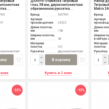
Тигровый
Долото-стамеска Тигровый
Набор д
омпонентная
глаз, 38 мм, двухкомпонентная
Тигровый
ка ...
обрезиненная рукоятка ...
Matrix 2
RIX
Бренд
MATRIX
Бренд
Артикул
Артикул
19
производителя
24525
производ
Длина полотна,
Длина пол
мм
138
мм
Ширина полотна,
Ширина по
мм
38
в наборе,
Материал
Материал
полотна
CrV
полотна
хкомпонентная
Рукоятка
двухкомпонентная
Рукоятка
зину
В корзину
 клик
Купить в 1 клик
-22%
-13%