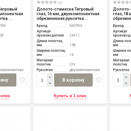
(0)
Тигровый
Долото-стамеска Тигровый
Долото-
омпонентная
глаз, 16 мм, двухкомпонентная
глаз, 18
ка ...
обрезиненная рукоятка ...
обрезине
RIX
Бренд
MATRIX
Бренд
Артикул
Артикул
09
производителя
24511
производ
Длина полотна,
Длина пол
мм
138
мм
Ширина полотна,
Ширина по
мм
16
мм
Материал
Материал
полотна
CrV
полотна
хкомпонентная
Рукоятка
двухкомпонентная
Рукоятка
зину
В корзину
 клик
Купить в 1 клик