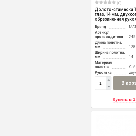
(0)
Долото-стамеска 
глаз, 14 мм, двухк
обрезиненная рукоят
Бренд
MAT
Артикул
производителя
245
Длина полотна,
мм
138
Ширина полотна,
мм
14
Материал
полотна
CrV
Рукоятка
дву
В кор
Купить в 1