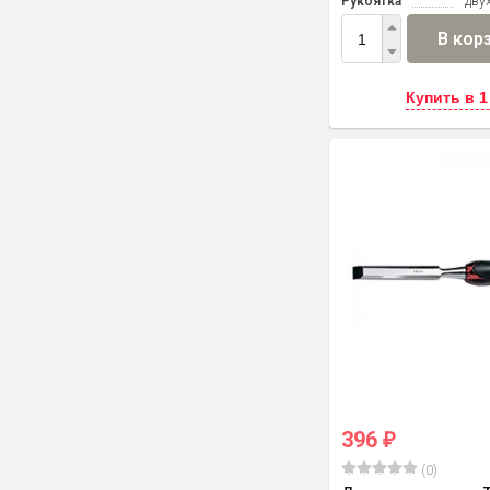
Рукоятка
дву
В кор
Купить в 1
396
₽
(0)