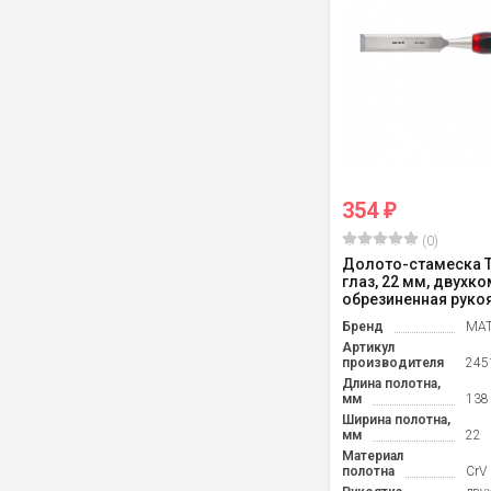
354
₽
(0)
Долото-стамеска 
глаз, 22 мм, двухк
обрезиненная рукоят
Бренд
MAT
Артикул
производителя
245
Длина полотна,
мм
138
Ширина полотна,
мм
22
Материал
полотна
CrV