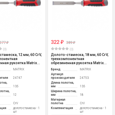
322
₽
377
389
₽
₽
(0)
(0)
тамеска, 12 мм, 60 CrV,
Долото-стамеска, 18 мм, 60 CrV,
понентная
трехкомпонентная
нная рукоятка Matrix...
обрезиненная рукоятка Matrix...
MATRIX
Бренд
MATRIX
Артикул
ителя
24747
производителя
24753
отна,
Длина полотна,
135
мм
135
лотна,
Ширина полотна,
12
мм
18
Материал
CrV
полотна
CrV
ация
долото-стамеска - 1
Комплектация
долото-стамеска - 1
шт
шт