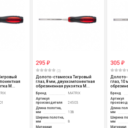
295
305
₽
₽
(0)
Тигровый
Долото-стамеска Тигровый
Долото-
мпонентная
глаз, 8 мм, двухкомпонентная
глаз, 10
тка M...
обрезиненная рукоятка M...
обрезине
RIX
Бренд
MATRIX
Бренд
Артикул
Артикул
01
производителя
24503
производ
Длина полотна,
Длина пол
мм
138
мм
Ширина полотна,
Ширина по
мм
8
мм
Материал
Материал