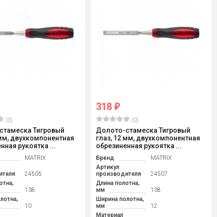
318
₽
(0)
(0)
стамеска Тигровый
Долото-стамеска Тигровый
 мм, двухкомпонентная
глаз, 12 мм, двухкомпонентная
нная рукоятка ...
обрезиненная рукоятка ...
MATRIX
Бренд
MATRIX
Артикул
ителя
24505
производителя
24507
отна,
Длина полотна,
138
мм
138
лотна,
Ширина полотна,
10
мм
12
Материал