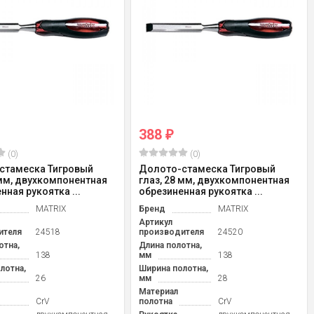
388
₽
(0)
(0)
стамеска Тигровый
Долото-стамеска Тигровый
 мм, двухкомпонентная
глаз, 28 мм, двухкомпонентная
нная рукоятка ...
обрезиненная рукоятка ...
MATRIX
Бренд
MATRIX
Артикул
ителя
24518
производителя
24520
отна,
Длина полотна,
138
мм
138
лотна,
Ширина полотна,
26
мм
28
Материал
CrV
полотна
CrV