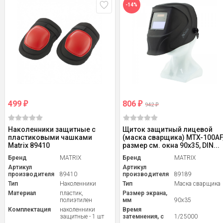
-14%
499
806
₽
₽
942
₽
Наколенники защитные с
Щиток защитный лицевой
пластиковыми чашками
(маска сварщика) MTX-100AF
Matrix 89410
размер см. окна 90х35, DIN...
Бренд
MATRIX
Бренд
MATRIX
Артикул
Артикул
производителя
89410
производителя
89189
Тип
Наколенники
Тип
Маска сварщика
Материал
пластик,
Размер экрана,
полиэтилен
мм
90x35
Комплектация
наколенники
Время
защитные - 1 шт
затемнения, с
1/25000