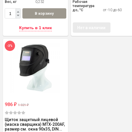
Вес, кг
0,232
Рабочая
температура
до, °C
от -10 до 60
В корзину
Купить в 1 клик
Нет в наличии
-3%
986
₽
1 021
₽
Щиток защитный лицевой
(маска сварщика) MTX-200AF,
размер см. окна 90х35, DIN...