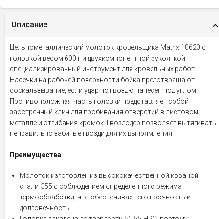
Описание
Цельнометаллический молоток кровельщика Matrix 10620 с
головкой весом 600 г и двухкомпонентной рукояткой —
специализированный инструмент для кровельных работ.
Насечки на рабочей поверхности бойка предотвращают
соскальзывание, если удар по гвоздю нанесен под углом.
Противоположная часть головки представляет собой
заостренный клин для пробивания отверстий в листовом
металле и отгибания кромок. Гвоздодер позволяет вытягивать
неправильно забитые гвозди для их выпрямления.
Преимущества
Молоток изготовлен из высококачественной кованой
стали С55 с соблюдением определенного режима
термообработки, что обеспечивает его прочность и
долговечность.
Головка закалена до твердости 50-55 HRC, поэтому