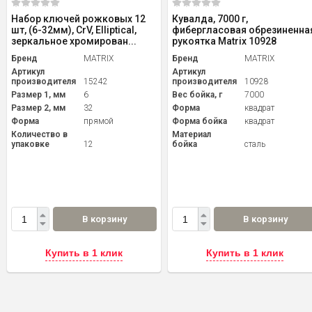
Набор ключей рожковых 12
Кувалда, 7000 г,
шт, (6-32мм), CrV, Elliptical,
фибергласовая обрезиненна
зеркальное хромирован...
рукоятка Matrix 10928
Бренд
MATRIX
Бренд
MATRIX
Артикул
Артикул
производителя
15242
производителя
10928
Размер 1, мм
6
Вес бойка, г
7000
Размер 2, мм
32
Форма
квадрат
Форма
прямой
Форма бойка
квадрат
Количество в
Материал
упаковке
12
бойка
сталь
В корзину
В корзину
Купить в 1 клик
Купить в 1 клик