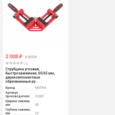
2 008
₽
2 025
₽
(0)
Струбцина угловая,
быстрозажимная, 65/65 мм,
двухкомпонентные
обрезиненные ру...
Бренд
MATRIX
Артикул
производителя
20322
Ширина зажима,
мм
65
Глубина зажима,
мм
25