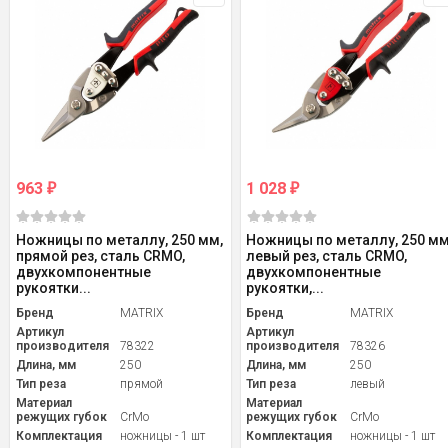
963
1 028
₽
₽
Ножницы по металлу, 250 мм,
Ножницы по металлу, 250 мм
прямой рез, сталь CRMO,
левый рез, сталь CRMO,
двухкомпонентные
двухкомпонентные
рукоятки...
рукоятки,...
Бренд
MATRIX
Бренд
MATRIX
Артикул
Артикул
производителя
78322
производителя
78326
Длина, мм
250
Длина, мм
250
Тип реза
прямой
Тип реза
левый
Материал
Материал
режущих губок
CrMо
режущих губок
CrMо
Комплектация
ножницы - 1 шт
Комплектация
ножницы - 1 шт