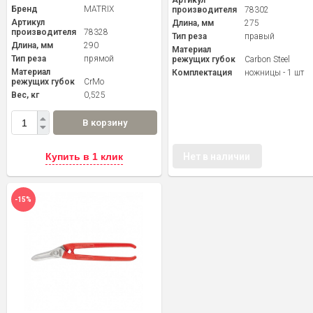
Артикул
Бренд
MATRIX
производителя
78302
Артикул
Длина, мм
275
производителя
78328
Тип реза
правый
Длина, мм
290
Материал
Тип реза
прямой
режущих губок
Carbon Steel
Материал
Комплектация
ножницы - 1 шт
режущих губок
CrMо
Вес, кг
0,525
В корзину
Купить в 1 клик
Нет в наличии
-15%