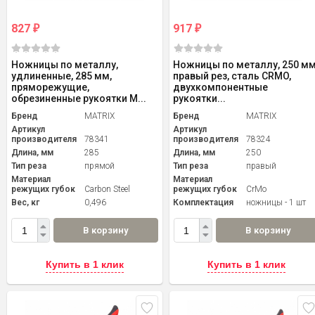
827
917
₽
₽
Ножницы по металлу,
Ножницы по металлу, 250 мм
удлиненные, 285 мм,
правый рез, сталь CRMO,
пряморежущие,
двухкомпонентные
обрезиненные рукоятки M...
рукоятки...
Бренд
MATRIX
Бренд
MATRIX
Артикул
Артикул
производителя
78341
производителя
78324
Длина, мм
285
Длина, мм
250
Тип реза
прямой
Тип реза
правый
Материал
Материал
режущих губок
Carbon Steel
режущих губок
CrMо
Вес, кг
0,496
Комплектация
ножницы - 1 шт
В корзину
В корзину
Купить в 1 клик
Купить в 1 клик