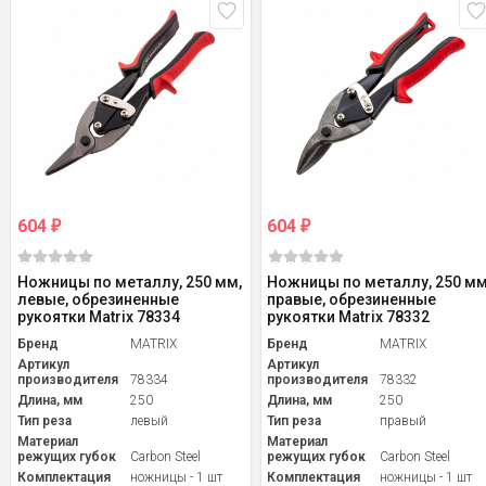
604
604
₽
₽
Ножницы по металлу, 250 мм,
Ножницы по металлу, 250 мм
левые, обрезиненные
правые, обрезиненные
рукоятки Matrix 78334
рукоятки Matrix 78332
Бренд
MATRIX
Бренд
MATRIX
Артикул
Артикул
производителя
78334
производителя
78332
Длина, мм
250
Длина, мм
250
Тип реза
левый
Тип реза
правый
Материал
Материал
режущих губок
Carbon Steel
режущих губок
Carbon Steel
Комплектация
ножницы - 1 шт
Комплектация
ножницы - 1 шт