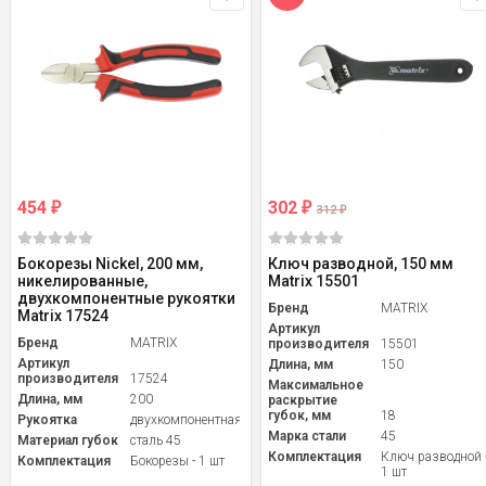
454
302
₽
₽
312
₽
Бокорезы Nickel, 200 мм,
Ключ разводной, 150 мм
никелированные,
Matrix 15501
двухкомпонентные рукоятки
Бренд
MATRIX
Matrix 17524
Артикул
Бренд
MATRIX
производителя
15501
Артикул
Длина, мм
150
производителя
17524
Максимальное
Длина, мм
200
раскрытие
губок, мм
18
Рукоятка
двухкомпонентная
Марка стали
45
Материал губок
сталь 45
Комплектация
Ключ разводной 
Комплектация
Бокорезы - 1 шт
1 шт