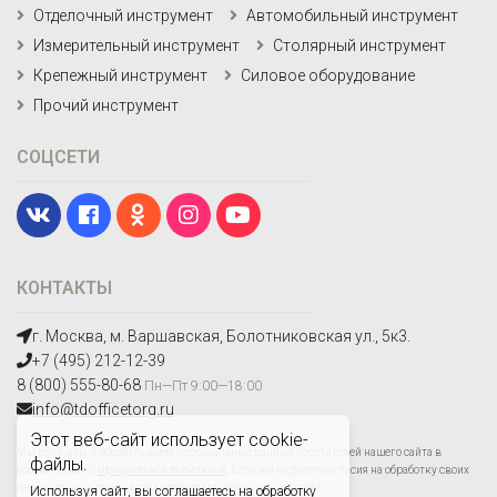
Отделочный инструмент
Автомобильный инструмент
Измерительный инструмент
Столярный инструмент
Крепежный инструмент
Силовое оборудование
Прочий инструмент
СОЦСЕТИ
КОНТАКТЫ
г. Москва, м. Варшавская, Болотниковская ул., 5к3.
+7 (495) 212-12-39
8 (800) 555-80-68
Пн—Пт 9:00—18:00
info@tdofficetorg.ru
Этот веб-сайт использует cookie-
Мы получаем и обрабатываем персональные данные посетителей нашего сайта в
файлы.
соответствии с
официальной политикой
. Если вы не даете согласия на обработку своих
персональных данных,вам необходимо покинуть наш сайт.
Используя сайт, вы соглашаетесь на обработку