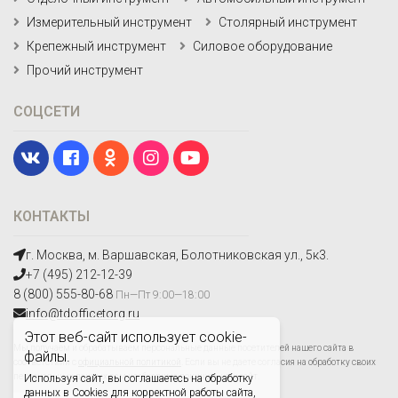
Измерительный инструмент
Столярный инструмент
Крепежный инструмент
Силовое оборудование
Прочий инструмент
СОЦСЕТИ
КОНТАКТЫ
г. Москва, м. Варшавская, Болотниковская ул., 5к3.
+7 (495) 212-12-39
8 (800) 555-80-68
Пн—Пт 9:00—18:00
info@tdofficetorg.ru
Этот веб-сайт использует cookie-
Мы получаем и обрабатываем персональные данные посетителей нашего сайта в
файлы.
соответствии с
официальной политикой
. Если вы не даете согласия на обработку своих
персональных данных,вам необходимо покинуть наш сайт.
Используя сайт, вы соглашаетесь на обработку
данных в Cookies для корректной работы сайта,