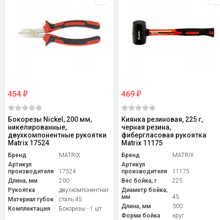
454
469
₽
₽
Бокорезы Nickel, 200 мм,
Киянка резиновая, 225 г,
никелированные,
черная резина,
двухкомпонентные рукоятки
фибергласовая рукоятка
Matrix 17524
Matrix 11175
Бренд
MATRIX
Бренд
MATRIX
Артикул
Артикул
производителя
17524
производителя
11175
Длина, мм
200
Вес бойка, г
225
Рукоятка
двухкомпонентная
Диаметр бойка,
мм
45
Материал губок
сталь 45
Длина, мм
300
Комплектация
Бокорезы - 1 шт
Форма бойка
круг