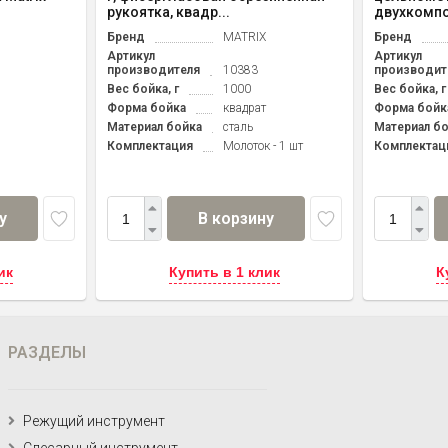
рукоятка, квадр...
двухкомпо
Бренд
MATRIX
Бренд
Артикул
Артикул
производителя
10383
производит
Вес бойка, г
1000
Вес бойка, г
Форма бойка
квадрат
Форма бойк
Материал бойка
сталь
Материал б
Комплектация
Молоток - 1 шт
Комплектац
у
В корзину
ик
Купить в 1 клик
К
РАЗДЕЛЫ
Режущий инструмент
Слесарный инструмент