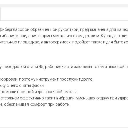
, с фибергласовой обрезиненной рукояткой, предназначена для нане
 сгибания и придания формы металлическим деталям. Кувалда отл
тельных площадках, в автосервисах, подойдет также и для бытов
леродистой стали 45, рабочие части закалены токами высокой час
коррозии, поэтому инструмент прослужит долго.
ьку с него сняты фаски.
при помощи прочной и долговечной смолы.
стержнем эффективно гасит вибрации, уменьшая отдачу при ударе
е, обеспечивая комфорт при работе.