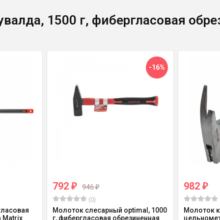
валда, 1500 г, фибергласовая обре
-16%
792
982
₽
₽
946
₽
(0)
ргласовая
Молоток слесарный optimal, 1000
Молоток к
 Matrix
г, фибергласовая обрезиненная
цельномет