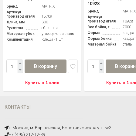
10928
Бренд
MATRIX
Бренд
MATRIX
Артикул
производителя
15709
Артикул
производителя
10928
Длина, мм
300
Вес бойка, г
7000
Рукоятка
обливная
Форма
квадрат
Материал губок
углеродистая сталь
Форма бойка
квадрат
Комплектация
Клещи - 1 шт
Материал бойка
сталь
В корзину
В корзин
Купить в 1 клик
Купить в 1 кл
КОНТАКТЫ
г. Москва, м. Варшавская, Болотниковская ул., 5к3.
+7 (495) 212-12-39