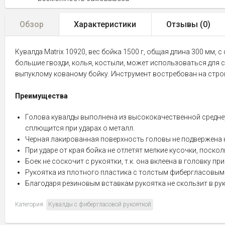
Обзор
Характеристики
Отзывы (
0
)
Кувалда Matrix 10920, вес бойка 1500 г, общая длина 300 мм
большие гвозди, колья, костыли, может использоваться для
выпуклому кованому бойку. Инструмент востребован на строи
Преимущества
Голова кувалды выполнена из высококачественной среднеуг
сплющится при ударах о металл.
Черная лакированная поверхность головы не подвержена 
При ударе от края бойка не отлетят мелкие кусочки, поскол
Боек не соскочит с рукоятки, т.к. она вклеена в головку 
Рукоятка из плотного пластика с толстым фибергласовым 
Благодаря резиновым вставкам рукоятка не скользит в рук
Категория:
Кувалды с фибергласовой рукояткой