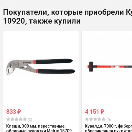
Покупатели, которые приобрели Ку
10920, также купили
833
4 151
₽
₽
(0)
(0)
Клещи, 300 мм, переставные,
Кувалда, 7000 г, фибе
обливные рукоятки Matrix 15709
обрезиненная рукоятка