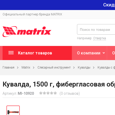
Скид
Официальный партнер бренда MATRIX
Например:
Отвертка
Каталог товаров
О компании
О
Главная
Matrix
Слесарный инструмент
Кувалды
Кувалды с 
Кувалда, 1500 г, фибергласовая о
Артикул:
MI-10920
(0 отзывов)