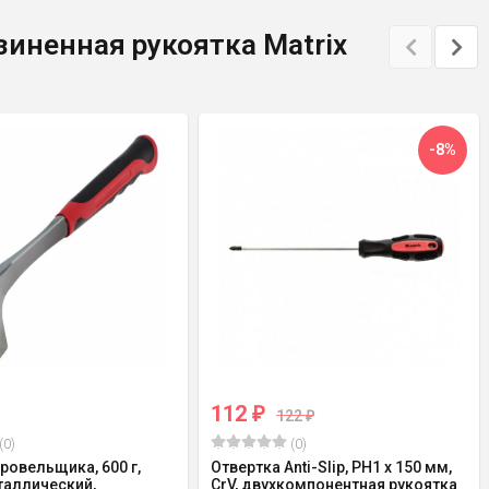
зиненная рукоятка Matrix
-8%
112
₽
122
₽
(0)
(0)
ровельщика, 600 г,
Отвертка Anti-Slip, PH1 х 150 мм,
аллический,
CrV, двухкомпонентная рукоятка