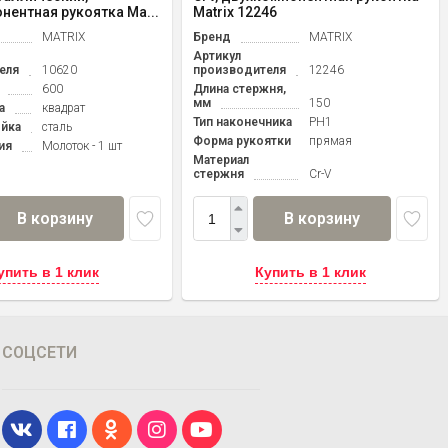
нентная рукоятка Ma...
Matrix 12246
MATRIX
Бренд
MATRIX
Артикул
еля
10620
производителя
12246
600
Длина стержня,
мм
150
а
квадрат
Тип наконечника
PH1
ойка
сталь
Форма рукоятки
прямая
ия
Молоток - 1 шт
Материал
стержня
Cr-V
В корзину
В корзину
упить в 1 клик
Купить в 1 клик
СОЦСЕТИ