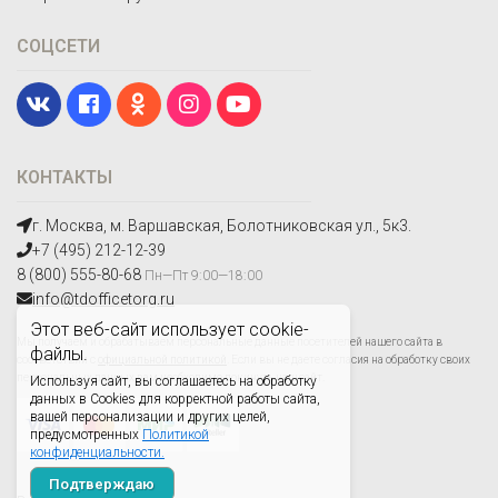
СОЦСЕТИ
КОНТАКТЫ
г. Москва, м. Варшавская, Болотниковская ул., 5к3.
+7 (495) 212-12-39
8 (800) 555-80-68
Пн—Пт 9:00—18:00
info@tdofficetorg.ru
Этот веб-сайт использует cookie-
Мы получаем и обрабатываем персональные данные посетителей нашего сайта в
файлы.
соответствии с
официальной политикой
. Если вы не даете согласия на обработку своих
персональных данных,вам необходимо покинуть наш сайт.
Используя сайт, вы соглашаетесь на обработку
данных в Cookies для корректной работы сайта,
вашей персонализации и других целей,
предусмотренных
Политикой
конфиденциальности.
Подтверждаю