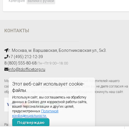
Категория:
Валики с ручкой
КОНТАКТЫ
г. Москва, м. Варшавская, Болотниковская ул., 5к3.
+7 (495) 212-12-39
8 (800) 555-80-68
Пн—Пт 9:00—18:00
info@tdofficetorg.ru
Мы получаем и обрабатываем персональные данные посетителей нашего
Этот веб-сайт использует cookie-
сайта в соответствии с
официальной политикой
. Если вы не даете согласия на
файлы.
обработку своих персональных данных,вам необходимо покинуть наш сайт.
Используя сайт, вы соглашаетесь на обработку
данных в Cookies для корректной работы сайта,
вашей персонализации и других целей,
предусмотренных
Политикой
конфиденциальности.
Подтверждаю
Разработано