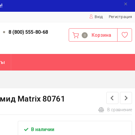
!
Вход
Регистрация
9
8 (800) 555-80-68
Корзина
0
ты
амид Matrix 80761
В сравнение
В наличии