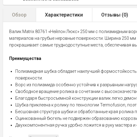
Обзор
Характеристики
Отзывы (
0
)
Валик Matrix 80761 «Нейлон Люкс» 250 мм с полиамидным вор
материалов на грубые неровные поверхности. Ширина 250 мм 
прокрашивает самые труднодоступные места, обеспечивая вы
Преимущества
Полиамидная шубка обладает наилучшей формостойкость
поверхности.
Ворс из полиамида особенно устойчив к разрывным нагруз
Свободное вращение ролика в сочетании с высококачест
Благодаря быстросъемной конструкции валик легко демонт
Шубка приклеена к ролику по технологии Termofusion, поэ
Бесшовная структура шубки и обработанные края ролика п
Оцинкованный бюгель не подвержен образованию коррозии
Двухкомпонентная ручка удобно ложится в руку мастера и