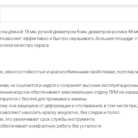
сом длиной 18 мм, ручкой диаметром 8 мм, диаметром ролика 48 
позволяет эффективно и быстро окрашивать большие площади: стены
сокое качество окраса.
ю, износостойкостью и краскообменными свойствами, поэтому 
кам, не осыпается и надолго сохраняет высокие эксплуатационны
венным ворсом обеспечивают максимальную отдачу ЛКМ на окраш
ируется с бюгеля для промывки и замены.
тому она защищена от деформации и отслаивания, в том числе при
озволяют наносить краску аккуратно, без следов и полос.
, это увеличивает срок службы инструмента.
 обеспечивает комфортную работу без усталости.