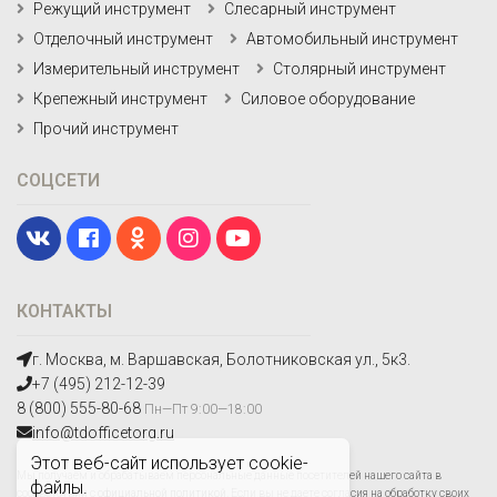
Режущий инструмент
Слесарный инструмент
Отделочный инструмент
Автомобильный инструмент
Измерительный инструмент
Столярный инструмент
Крепежный инструмент
Силовое оборудование
Прочий инструмент
СОЦСЕТИ
КОНТАКТЫ
г. Москва, м. Варшавская, Болотниковская ул., 5к3.
+7 (495) 212-12-39
8 (800) 555-80-68
Пн—Пт 9:00—18:00
info@tdofficetorg.ru
Этот веб-сайт использует cookie-
Мы получаем и обрабатываем персональные данные посетителей нашего сайта в
файлы.
соответствии с
официальной политикой
. Если вы не даете согласия на обработку своих