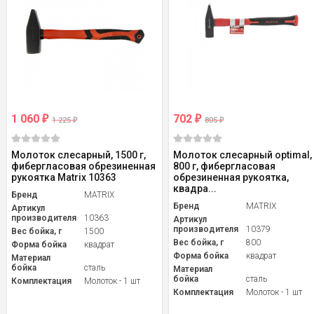
1 060
702
₽
₽
1 225
805
₽
₽
Молоток слесарный, 1500 г,
Молоток слесарный optimal,
фибергласовая обрезиненная
800 г, фибергласовая
рукоятка Matrix 10363
обрезиненная рукоятка,
квадра...
Бренд
MATRIX
Бренд
MATRIX
Артикул
производителя
10363
Артикул
производителя
10379
Вес бойка, г
1500
Вес бойка, г
800
Форма бойка
квадрат
Форма бойка
квадрат
Материал
бойка
сталь
Материал
бойка
сталь
Комплектация
Молоток - 1 шт
Комплектация
Молоток - 1 шт