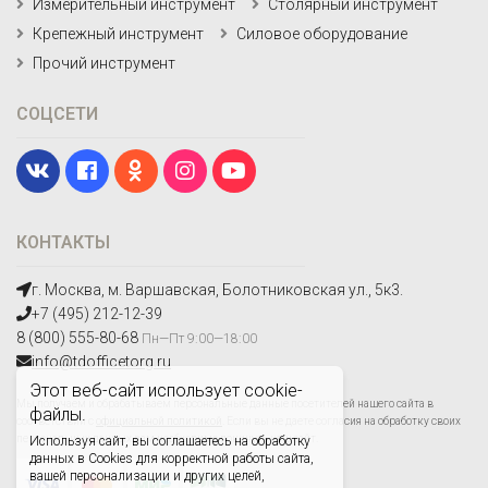
Измерительный инструмент
Столярный инструмент
Крепежный инструмент
Силовое оборудование
Прочий инструмент
СОЦСЕТИ
КОНТАКТЫ
г. Москва, м. Варшавская, Болотниковская ул., 5к3.
+7 (495) 212-12-39
8 (800) 555-80-68
Пн—Пт 9:00—18:00
info@tdofficetorg.ru
Этот веб-сайт использует cookie-
Мы получаем и обрабатываем персональные данные посетителей нашего сайта в
файлы.
соответствии с
официальной политикой
. Если вы не даете согласия на обработку своих
персональных данных,вам необходимо покинуть наш сайт.
Используя сайт, вы соглашаетесь на обработку
данных в Cookies для корректной работы сайта,
вашей персонализации и других целей,