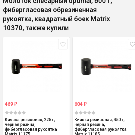
Молоток слесарный optimal, 600 г,
фибергласовая обрезиненная
рукоятка, квадратный боек Matrix
10370, также купили
469
604
₽
₽
Киянка резиновая, 225 г,
Киянка резиновая, 450 г,
черная резина,
черная резина,
фибергласовая рукоятка
фибергласовая рукоятка
Matrix 11175
Matrix 11185