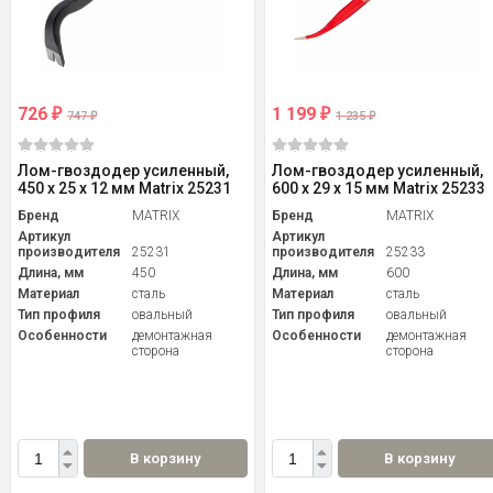
726
1 199
₽
₽
747
1 235
₽
₽
Лом-гвоздодер усиленный,
Лом-гвоздодер усиленный,
450 х 25 х 12 мм Matrix 25231
600 х 29 х 15 мм Matrix 25233
Бренд
MATRIX
Бренд
MATRIX
Артикул
Артикул
производителя
25231
производителя
25233
Длина, мм
450
Длина, мм
600
Материал
сталь
Материал
сталь
Тип профиля
овальный
Тип профиля
овальный
Особенности
демонтажная
Особенности
демонтажная
сторона
сторона
В корзину
В корзину