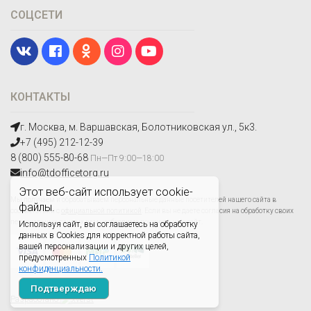
СОЦСЕТИ
КОНТАКТЫ
г. Москва, м. Варшавская, Болотниковская ул., 5к3.
+7 (495) 212-12-39
8 (800) 555-80-68
Пн—Пт 9:00—18:00
info@tdofficetorg.ru
Этот веб-сайт использует cookie-
Мы получаем и обрабатываем персональные данные посетителей нашего сайта в
файлы.
соответствии с
официальной политикой
. Если вы не даете согласия на обработку своих
персональных данных,вам необходимо покинуть наш сайт.
Используя сайт, вы соглашаетесь на обработку
данных в Cookies для корректной работы сайта,
вашей персонализации и других целей,
предусмотренных
Политикой
конфиденциальности.
Подтверждаю
Разработано