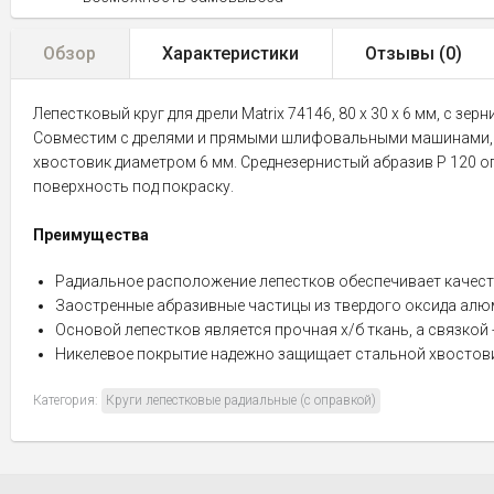
Обзор
Характеристики
Отзывы (
0
)
Лепестковый круг для дрели Matrix 74146, 80 х 30 х 6 мм, с з
Совместим с дрелями и прямыми шлифовальными машинами, м
хвостовик диаметром 6 мм. Среднезернистый абразив P 120 о
поверхность под покраску.
Преимущества
Радиальное расположение лепестков обеспечивает качест
Заостренные абразивные частицы из твердого оксида алю
Основой лепестков является прочная х/б ткань, а связкой
Никелевое покрытие надежно защищает стальной хвостови
Категория:
Круги лепестковые радиальные (с оправкой)