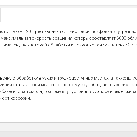
ернистостью P 120, предназначен для чистовой шлифовки внутренних
аксимальная скорость вращения которых составляет 6000 об/ми
птимален для чистовой обработки и позволяет снимать тонкий сло
венную обработку в узких и труднодоступных местах, а также шл
миния стачиваются медленно, поэтому круг обладает высоким ра
 - бакелитовая смола, поэтому круг устойчив к износу и выдержив
к от коррозии.