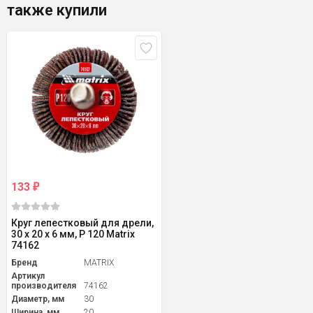
также купили
133
₽
Круг лепестковый для дрели,
30 х 20 х 6 мм, P 120 Matrix
74162
Бренд
MATRIX
Артикул
производителя
74162
Диаметр, мм
30
Ширина, мм
20