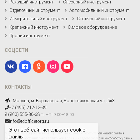
Режущий инструмент
Слесарный инструмент
Отделочный инструмент
Автомобильный инструмент
Измерительный инструмент
Столярный инструмент
Крепежный инструмент
Силовое оборудование
Прочий инструмент
СОЦСЕТИ
КОНТАКТЫ
г. Москва, м. Варшавская, Болотниковская ул., 5к3.
+7 (495) 212-12-39
8 (800) 555-80-68
Пн—Пт 9:00—18:00
info@tdofficetorg.ru
Этот веб-сайт использует cookie-
Мы получаем и обрабатываем персональные данные посетителей нашего сайта в
файлы.
соответствии с
официальной политикой
. Если вы не даете согласия на обработку своих