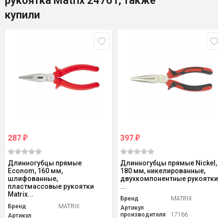
рукоятка Matrix 24761, также
купили
287
397
₽
₽
Длинногубцы прямые
Длинногубцы прямые Nickel,
Econom, 160 мм,
180 мм, никелированные,
шлифованные,
двухкомпонентные рукоятки
пластмассовые рукоятки
...
Matrix...
Бренд
MATRIX
Бренд
MATRIX
Артикул
производителя
17166
Артикул