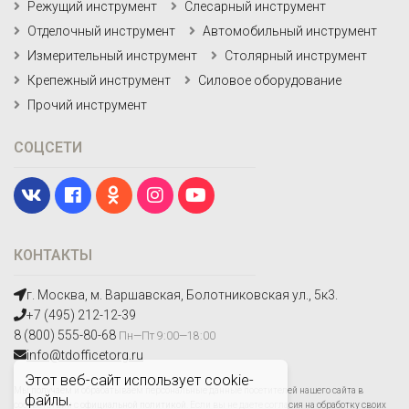
Режущий инструмент
Слесарный инструмент
Отделочный инструмент
Автомобильный инструмент
Измерительный инструмент
Столярный инструмент
Крепежный инструмент
Силовое оборудование
Прочий инструмент
СОЦСЕТИ
КОНТАКТЫ
г. Москва, м. Варшавская, Болотниковская ул., 5к3.
+7 (495) 212-12-39
8 (800) 555-80-68
Пн—Пт 9:00—18:00
info@tdofficetorg.ru
Этот веб-сайт использует cookie-
Мы получаем и обрабатываем персональные данные посетителей нашего сайта в
файлы.
соответствии с
официальной политикой
. Если вы не даете согласия на обработку своих