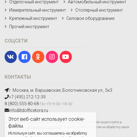
Отделочный инструмент
Автомобильный инструмент
Измерительный инструмент
Столярный инструмент
Крепежный инструмент
Силовое оборудование
Прочий инструмент
СОЦСЕТИ
КОНТАКТЫ
г. Москва, м. Варшавская, Болотниковская ул., 5к3.
+7 (495) 212-12-39
8 (800) 555-80-68
Пн—Пт 9:00—18:00
info@tdofficetorg.ru
Этот веб-сайт использует cookie-
Мы получаем и обрабатываем персональные данные посетителей нашего сайта в
файлы.
соответствии с
официальной политикой
. Если вы не даете согласия на обработку своих
персональных данных,вам необходимо покинуть наш сайт.
Используя сайт, вы соглашаетесь на обработку