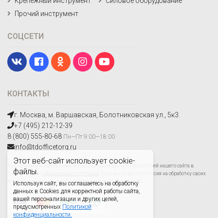
Крепежный инструмент
Силовое оборудование
Прочий инструмент
СОЦСЕТИ
КОНТАКТЫ
г. Москва, м. Варшавская, Болотниковская ул., 5к3.
+7 (495) 212-12-39
8 (800) 555-80-68
Пн—Пт 9:00—18:00
info@tdofficetorg.ru
Этот веб-сайт использует cookie-
Мы получаем и обрабатываем персональные данные посетителей нашего сайта в
файлы.
соответствии с
официальной политикой
. Если вы не даете согласия на обработку своих
персональных данных,вам необходимо покинуть наш сайт.
Используя сайт, вы соглашаетесь на обработку
данных в Cookies для корректной работы сайта,
вашей персонализации и других целей,
предусмотренных
Политикой
конфиденциальности.