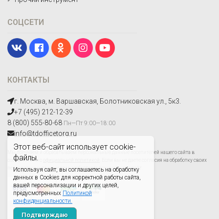
СОЦСЕТИ
КОНТАКТЫ
г. Москва, м. Варшавская, Болотниковская ул., 5к3.
+7 (495) 212-12-39
8 (800) 555-80-68
Пн—Пт 9:00—18:00
info@tdofficetorg.ru
Этот веб-сайт использует cookie-
Мы получаем и обрабатываем персональные данные посетителей нашего сайта в
файлы.
соответствии с
официальной политикой
. Если вы не даете согласия на обработку своих
персональных данных,вам необходимо покинуть наш сайт.
Используя сайт, вы соглашаетесь на обработку
данных в Cookies для корректной работы сайта,
вашей персонализации и других целей,
предусмотренных
Политикой
конфиденциальности.
Подтверждаю