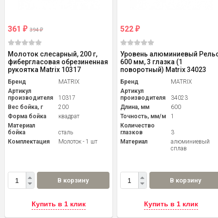
361
522
₽
₽
394
₽
Молоток слесарный, 200 г,
Уровень алюминиевый Рельс
фибергласовая обрезиненная
600 мм, 3 глазка (1
рукоятка Matrix 10317
поворотный) Matrix 34023
Бренд
MATRIX
Бренд
MATRIX
Артикул
Артикул
производителя
10317
производителя
34023
Вес бойка, г
200
Длина, мм
600
Форма бойка
квадрат
Точность, мм/м
1
Материал
Количество
бойка
сталь
глазков
3
Комплектация
Молоток - 1 шт
Материал
алюминиевый
сплав
В корзину
В корзину
Купить в 1 клик
Купить в 1 клик