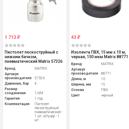
1 713
43
₽
₽
Пистолет пескоструйный с
Изолента ПВХ, 15 мм х 10 м,
нижним бачком,
черная, 150 мкм Matrix 88771
пневматический Matrix 57326
Бренд
MATRIX
Бренд
MATRIX
Артикул
производителя
88771
Артикул
производителя
57326
Длина, м
10
Давление, бар
4
Ширина, мм
15
Размер
Основа
ПВХ
соединения
1/4M
Цвет
черный
Гарантия
1 год
Комплектация
Пистолет
пескоструйный
пневматический -
1 шт, Штуцер - 1
шт