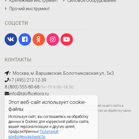
Крепежный инструмент
Силовое оборудование
Прочий инструмент
СОЦСЕТИ
КОНТАКТЫ
г. Москва, м. Варшавская, Болотниковская ул., 5к3.
+7 (495) 212-12-39
8 (800) 555-80-68
Пн—Пт 9:00—18:00
info@tdofficetorg.ru
Этот веб-сайт использует cookie-
Мы получаем и обрабатываем персональные данные посетителей нашего сайта в
файлы.
соответствии с
официальной политикой
. Если вы не даете согласия на обработку своих
персональных данных,вам необходимо покинуть наш сайт.
Используя сайт, вы соглашаетесь на обработку
данных в Cookies для корректной работы сайта,
вашей персонализации и других целей,
предусмотренных
Политикой
конфиденциальности.