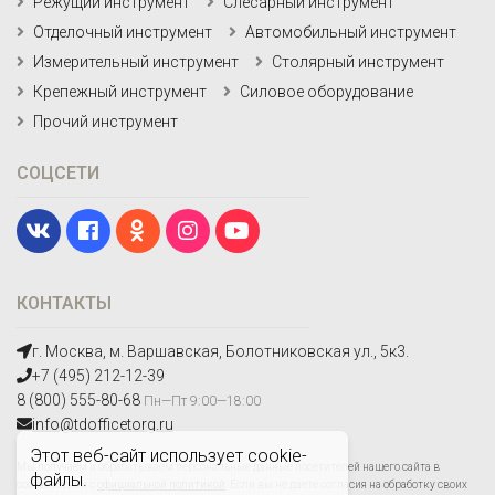
Режущий инструмент
Слесарный инструмент
Отделочный инструмент
Автомобильный инструмент
Измерительный инструмент
Столярный инструмент
Крепежный инструмент
Силовое оборудование
Прочий инструмент
СОЦСЕТИ
КОНТАКТЫ
г. Москва, м. Варшавская, Болотниковская ул., 5к3.
+7 (495) 212-12-39
8 (800) 555-80-68
Пн—Пт 9:00—18:00
info@tdofficetorg.ru
Этот веб-сайт использует cookie-
Мы получаем и обрабатываем персональные данные посетителей нашего сайта в
файлы.
соответствии с
официальной политикой
. Если вы не даете согласия на обработку своих