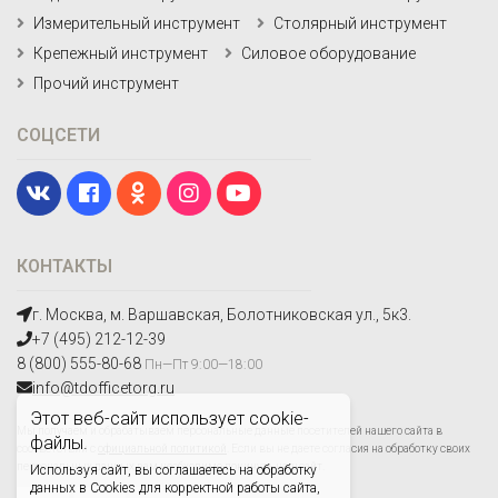
Измерительный инструмент
Столярный инструмент
Крепежный инструмент
Силовое оборудование
Прочий инструмент
СОЦСЕТИ
КОНТАКТЫ
г. Москва, м. Варшавская, Болотниковская ул., 5к3.
+7 (495) 212-12-39
8 (800) 555-80-68
Пн—Пт 9:00—18:00
info@tdofficetorg.ru
Этот веб-сайт использует cookie-
Мы получаем и обрабатываем персональные данные посетителей нашего сайта в
файлы.
соответствии с
официальной политикой
. Если вы не даете согласия на обработку своих
персональных данных,вам необходимо покинуть наш сайт.
Используя сайт, вы соглашаетесь на обработку
данных в Cookies для корректной работы сайта,