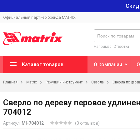
Скид
Официальный партнер бренда MATRIX
Например:
Отвертка
Каталог товаров
О компании
О
Главная
Matrix
Режущий инструмент
Сверла
Сверла по дере
Сверло по дереву перовое удлинен
704012
Артикул:
MI-704012
(0 отзывов)