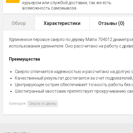
курьером или службой доставки, так же есть
возможность самовывоза
Обзор
Характеристики
Отзывы (
0
)
Удлиненное перовое сверло по дереву Matrix 704012 диаметро
использования удлинителя. Оно рассчитано на работу с древ
Преимущества
Сверло отличается надежностью и рассчитано на долгую сл
Качественный результат достигается за счет подрезателе
Центрирующее острие обеспечивает точность работы без 
Шестигранный хвостовик препятствует прокручиванию све
Категория:
Сверла по дереву