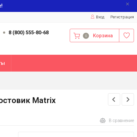
!
Вход
Регистрация
9
8 (800) 555-80-68
Корзина
0
ты
остовик Matrix
В сравнение