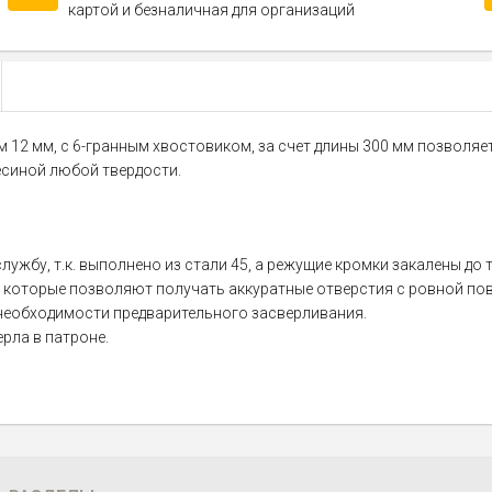
картой и безналичная для организаций
м 12 мм, с 6-гранным хвостовиком, за счет длины 300 мм позволя
есиной любой твердости.
ужбу, т.к. выполнено из стали 45, а режущие кромки закалены до 
й, которые позволяют получать аккуратные отверстия с ровной по
необходимости предварительного засверливания.
рла в патроне.