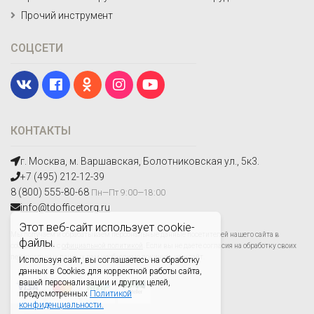
Прочий инструмент
СОЦСЕТИ
КОНТАКТЫ
г. Москва, м. Варшавская, Болотниковская ул., 5к3.
+7 (495) 212-12-39
8 (800) 555-80-68
Пн—Пт 9:00—18:00
info@tdofficetorg.ru
Этот веб-сайт использует cookie-
Мы получаем и обрабатываем персональные данные посетителей нашего сайта в
файлы.
соответствии с
официальной политикой
. Если вы не даете согласия на обработку своих
персональных данных,вам необходимо покинуть наш сайт.
Используя сайт, вы соглашаетесь на обработку
данных в Cookies для корректной работы сайта,
вашей персонализации и других целей,
предусмотренных
Политикой
конфиденциальности.