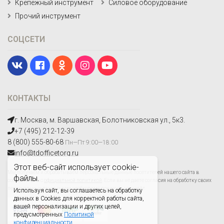
Крепежный инструмент
Силовое оборудование
Прочий инструмент
СОЦСЕТИ
КОНТАКТЫ
г. Москва, м. Варшавская, Болотниковская ул., 5к3.
+7 (495) 212-12-39
8 (800) 555-80-68
Пн—Пт 9:00—18:00
info@tdofficetorg.ru
Этот веб-сайт использует cookie-
Мы получаем и обрабатываем персональные данные посетителей нашего сайта в
файлы.
соответствии с
официальной политикой
. Если вы не даете согласия на обработку своих
персональных данных,вам необходимо покинуть наш сайт.
Используя сайт, вы соглашаетесь на обработку
данных в Cookies для корректной работы сайта,
вашей персонализации и других целей,
предусмотренных
Политикой
конфиденциальности.