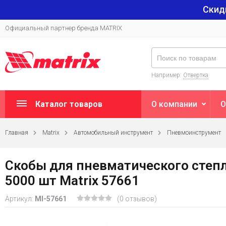
Скид
Официальный партнер бренда MATRIX
Например:
Отвертка
Каталог товаров
О компании
О
Главная
Matrix
Автомобильный инструмент
Пневмоинструмент
Скобы для пневматического степл
5000 шт Matrix 57661
Артикул:
MI-57661
(0 отзывов)