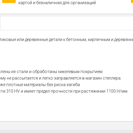
картой и безналичная для организаций
стиковые или деревянные детали к бетонным, кирпичным и деревя
влены из стали и обработаны никелевым покрытием.
му не рассыпается и легко заправляется в магазин степлера.
е плотные материалы без риска загиба.
сти 310 HV и имеет предел прочности при растяжении 1100 Н/мм.