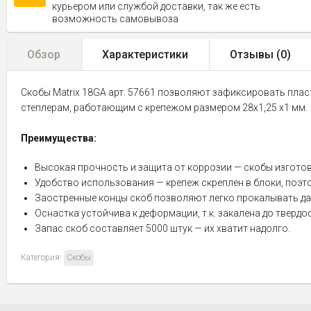
курьером или службой доставки, так же есть
возможность самовывоза
Обзор
Характеристики
Отзывы (
0
)
Скобы Matrix 18GA арт. 57661 позволяют зафиксировать пла
степлерам, работающим с крепежом размером 28х1,25 х1 мм.
Преимущества:
Высокая прочность и защита от коррозии — скобы изгото
Удобство использования — крепеж скреплен в блоки, поэто
Заостренные концы скоб позволяют легко прокалывать даж
Оснастка устойчива к деформации, т.к. закалена до твердо
Запас скоб составляет 5000 штук — их хватит надолго.
Категория:
Скобы