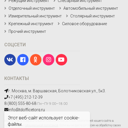
Режущий инструмент
Слесарный инструмент
Отделочный инструмент
Автомобильный инструмент
Измерительный инструмент
Столярный инструмент
Крепежный инструмент
Силовое оборудование
Прочий инструмент
СОЦСЕТИ
КОНТАКТЫ
г. Москва, м. Варшавская, Болотниковская ул., 5к3.
+7 (495) 212-12-39
8 (800) 555-80-68
Пн—Пт 9:00—18:00
info@tdofficetorg.ru
Этот веб-сайт использует cookie-
Мы получаем и обрабатываем персональные данные посетителей нашего сайта в
файлы.
соответствии с
официальной политикой
. Если вы не даете согласия на обработку своих