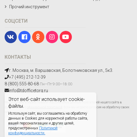
Прочий инструмент
СОЦСЕТИ
КОНТАКТЫ
г. Москва, м. Варшавская, Болотниковская ул., 5к3.
+7 (495) 212-12-39
8 (800) 555-80-68
Пн—Пт 9:00—18:00
info@tdofficetorg.ru
Этот веб-сайт использует cookie-
Мы получаем и обрабатываем персональные данные посетителей нашего сайта в
файлы.
соответствии с
официальной политикой
. Если вы не даете согласия на обработку своих
персональных данных,вам необходимо покинуть наш сайт.
Используя сайт, вы соглашаетесь на обработку
данных в Cookies для корректной работы сайта,
вашей персонализации и других целей,
предусмотренных
Политикой
конфиденциальности.