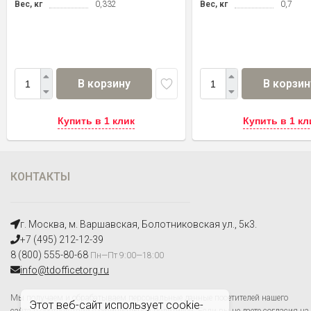
Вес, кг
0,332
Вес, кг
0,7
В корзину
В корзин
Купить в 1 клик
Купить в 1 кл
КОНТАКТЫ
г. Москва, м. Варшавская, Болотниковская ул., 5к3.
+7 (495) 212-12-39
8 (800) 555-80-68
Пн—Пт 9:00—18:00
info@tdofficetorg.ru
Мы получаем и обрабатываем персональные данные посетителей нашего
Этот веб-сайт использует cookie-
сайта в соответствии с
официальной политикой
. Если вы не даете согласия на