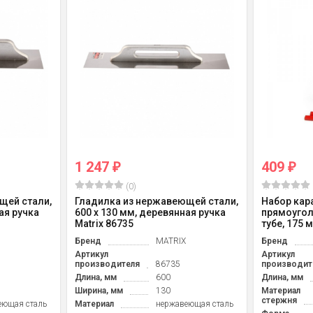
1 247
409
₽
₽
(0)
щей стали,
Гладилка из нержавеющей стали,
Набор кар
ая ручка
600 х 130 мм, деревянная ручка
прямоугол
Matrix 86735
тубе, 175 м
Бренд
MATRIX
Бренд
Артикул
Артикул
производителя
86735
производит
Длина, мм
600
Длина, мм
Ширина, мм
130
Материал
стержня
еющая сталь
Материал
нержавеющая сталь