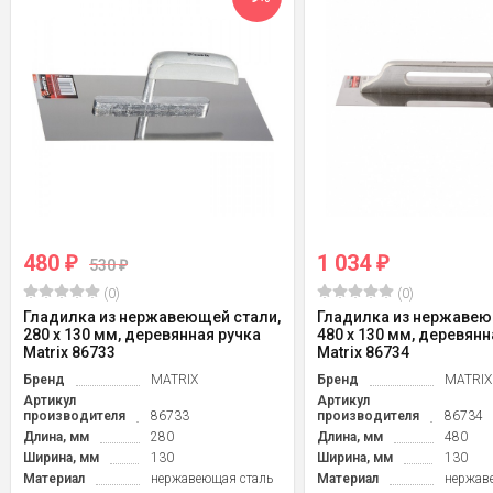
480
1 034
₽
₽
530
₽
(0)
(0)
Гладилка из нержавеющей стали,
Гладилка из нержавею
280 х 130 мм, деревянная ручка
480 х 130 мм, деревянн
Matrix 86733
Matrix 86734
Бренд
MATRIX
Бренд
MATRIX
Артикул
Артикул
производителя
86733
производителя
86734
Длина, мм
280
Длина, мм
480
Ширина, мм
130
Ширина, мм
130
Материал
нержавеющая сталь
Материал
нержав