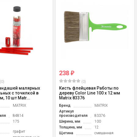
238
₽
(0)
(0)
андашей малярных
Кисть флейцевая Работы по
ьных с точилкой в
дереву Color Line 100 х 12 мм
м, 10 шт Matr...
Matrix 83376
MATRIX
Бренд
MATRIX
Артикул
еля
84814
производителя
83376
175
Ширина, мм
100
Толщина, мм
12
графит
Щетина
смешанная