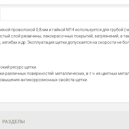
ченой проволокой 0,8 мм и гайкой М14 используется для грубой (
стый слой ржавчины, лакокрасочных покрытий, загрязнений, а та
 изгибах и др. Эксплуатация щетки допускается на скорости не бо
окий ресурс щетки.
 различных поверхностей: металлических, в т.ч. из цветных мета
повышения антикоррозионных свойств щетки.
РАЗДЕЛЫ