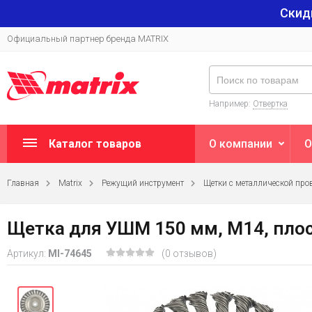
Скид
Официальный партнер бренда MATRIX
Например:
Отвертка
Каталог товаров
О компании
О
Главная
Matrix
Режущий инструмент
Щетки с металлической про
Щетка для УШМ 150 мм, М14, плоск
Артикул:
MI-74645
(0 отзывов)