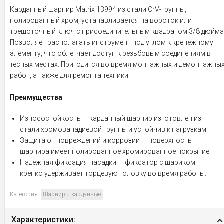
Карданный шарнир Matrix 13994 из стали CrV-группы,
полированный хром, устанавливается на вороток или
трещоточный ключ с присоединительным квадратом 3/8 дюйма
Позволяет располагать инструмент под углом к крепежному
элементу, что облегчает доступ к резьбовым соединениям в
тесных местах. Пригодится во время монтажных и демонтажны
работ, а также для ремонта техники.
Преимущества
Износостойкость — карданный шарнир изготовлен из
стали хромованадиевой группы и устойчив к нагрузкам.
Защита от повреждений и коррозии — поверхность
шарнира имеет полированное хромированное покрытие.
Надежная фиксация насадки — фиксатор с шариком
крепко удерживает торцевую головку во время работы.
Категория:
Шарниры карданные
Характеристики: