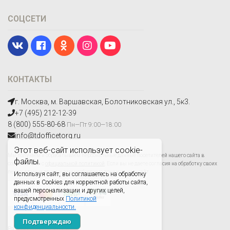
СОЦСЕТИ
КОНТАКТЫ
г. Москва, м. Варшавская, Болотниковская ул., 5к3.
+7 (495) 212-12-39
8 (800) 555-80-68
Пн—Пт 9:00—18:00
info@tdofficetorg.ru
Этот веб-сайт использует cookie-
Мы получаем и обрабатываем персональные данные посетителей нашего сайта в
файлы.
соответствии с
официальной политикой
. Если вы не даете согласия на обработку своих
персональных данных,вам необходимо покинуть наш сайт.
Используя сайт, вы соглашаетесь на обработку
данных в Cookies для корректной работы сайта,
вашей персонализации и других целей,
предусмотренных
Политикой
конфиденциальности.
Подтверждаю
Разработано