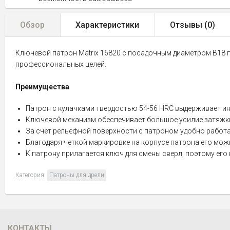
Обзор
Характеристики
Отзывы (
0
)
Ключевой патрон Matrix 16820 с посадочным диаметром B18 п
профессиональных целей.
Преимущества
Патрон с кулачками твердостью 54-56 HRC выдерживает и
Ключевой механизм обеспечивает большое усилие затяжки 
За счет рельефной поверхности с патроном удобно работать
Благодаря четкой маркировке на корпусе патрона его можн
К патрону прилагается ключ для смены сверл, поэтому его 
Категория:
Патроны для дрели
КОНТАКТЫ