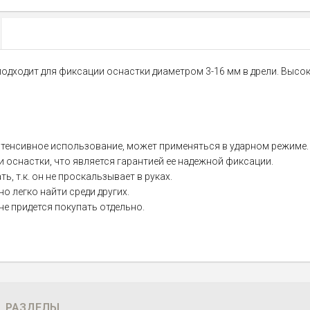
одходит для фиксации оснастки диаметром 3-16 мм в дрели. Высо
нтенсивное использование, может применяться в ударном режиме.
оснастки, что является гарантией ее надежной фиксации.
, т.к. он не проскальзывает в руках.
о легко найти среди других.
не придется покупать отдельно.
РАЗДЕЛЫ