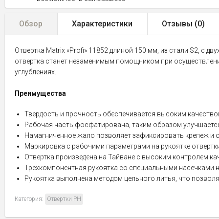
Обзор
Характеристики
Отзывы (
0
)
Отвертка Matrix «Profi» 11852 длиной 150 мм, из стали S2, 
отвертка станет незаменимым помощником при осуществлении
углублениях.
Преимущества
Твердость и прочность обеспечивается высоким качеством
Рабочая часть фосфатирована, таким образом улучшается
Намагниченное жало позволяет зафиксировать крепеж и ос
Маркировка с рабочими параметрами на рукоятке отвертки
Отвертка произведена на Тайване с высоким контролем кач
Трехкомпонентная рукоятка со специальными насечками н
Рукоятка выполнена методом цельного литья, что позволя
Категория:
Отвертки PH