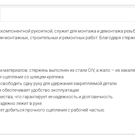
с двухкомпонентной рукояткой, служит для монтажа и демонтажа р
 монтажных, строительных и ремонтных работ. Благодаря стержн
 материалов: стержень выполнен из стали CrV, а жало — из закал
 сцепление со шлицем крепежа.
вободить одну руку для удержания закрепляемой детали.
 обеспечивает удобство эксплуатации.
ества, что гарантирует ее надежность и долговечность.
адежно лежит в руке.
ет добиться прочного сцепления с рабочей частью.