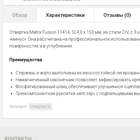
Обзор
Характеристики
Отзывы (
0
)
Отвертка Matrix Fusion 11414, SL4,0 х 150 мм, из стали CrV, с
«минус». Она рассчитана на профессиональное использование
поверхностях и в углублениях.
Преимущества
Стержень и жало выполнены из износостойкой легированно
Намагниченный наконечник позволяет зафиксировать крепе
Фосфатированный шлиц обеспечивает улучшенное сцеплени
Трехкомпонентная рукоятка «anti slip» с подпальцевыми 
Категория:
Отвертки SL
КОНТАКТЫ