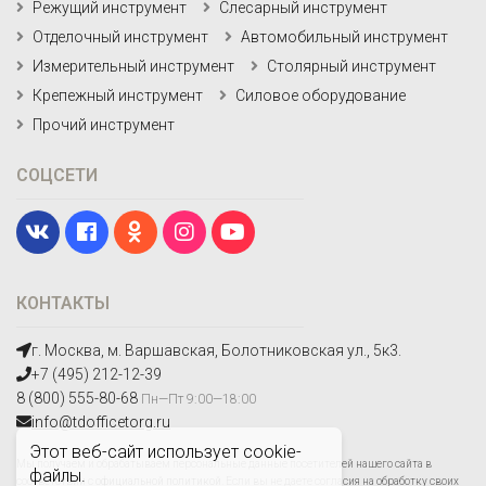
Режущий инструмент
Слесарный инструмент
Отделочный инструмент
Автомобильный инструмент
Измерительный инструмент
Столярный инструмент
Крепежный инструмент
Силовое оборудование
Прочий инструмент
СОЦСЕТИ
КОНТАКТЫ
г. Москва, м. Варшавская, Болотниковская ул., 5к3.
+7 (495) 212-12-39
8 (800) 555-80-68
Пн—Пт 9:00—18:00
info@tdofficetorg.ru
Этот веб-сайт использует cookie-
Мы получаем и обрабатываем персональные данные посетителей нашего сайта в
файлы.
соответствии с
официальной политикой
. Если вы не даете согласия на обработку своих